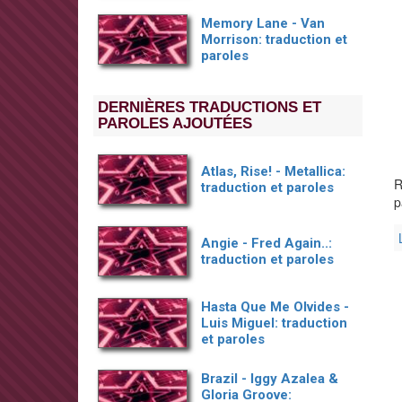
Memory Lane - Van
Morrison: traduction et
paroles
DERNIÈRES TRADUCTIONS ET
PAROLES AJOUTÉES
Atlas, Rise! - Metallica:
R
traduction et paroles
p
Angie - Fred Again..:
traduction et paroles
Hasta Que Me Olvides -
Luis Miguel: traduction
et paroles
Brazil - Iggy Azalea &
Gloria Groove: