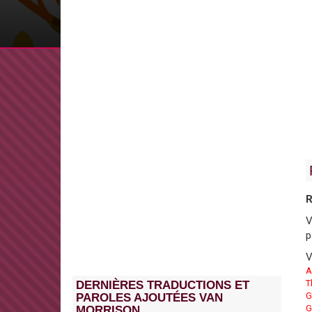
R
V
p
V
A
T
DERNIÈRES TRADUCTIONS ET
G
PAROLES AJOUTÉES VAN
G
MORRISON