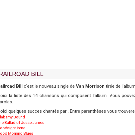
RAILROAD BILL
ailroad Bill
c'est le nouveau single de
Van Morrison
tirée de l'album
oici la liste des 14 chansons qui composent l'album. Vous pouvez 
aroles.
oici quelques succès chantés par . Entre parenthèses vous trouvere
labamy Bound
he Ballad of Jesse James
oodnight Irene
ood Morning Blues