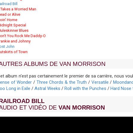
ailroad Bill
t Takes a Worried Man
ead or Alive
oin' Home
idnight Special
uleskinner Blues
on't You Rock Me Daddy-O
rankie and Johnny
ost John
utskirts of Town
AUTRES ALBUMS DE VAN MORRISON
et album n'est pas certainement le premier de sa carrière, nous v
ense of Wonder
/
Three Chords & the Truth
/
Versatile
/
Moondan
oo Long in Exile
/
Astral Weeks
/
Roll with the Punches
/
Hard Nose 
RAILROAD BILL
AUDIO ET VIDÉO DE
VAN MORRISON