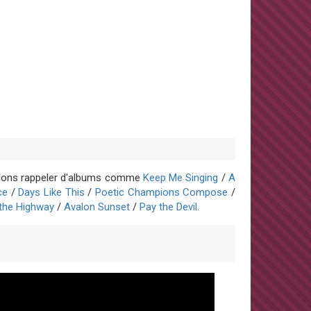
oulons rappeler d'albums comme
Keep Me Singing
/
A
ce
/
Days Like This
/
Poetic Champions Compose
/
the Highway
/
Avalon Sunset
/
Pay the Devil
.