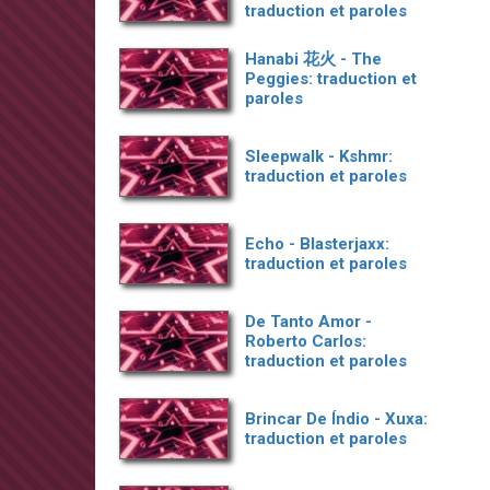
traduction et paroles
Hanabi 花火 - The
Peggies: traduction et
paroles
Sleepwalk - Kshmr:
traduction et paroles
Echo - Blasterjaxx:
traduction et paroles
De Tanto Amor -
Roberto Carlos:
traduction et paroles
Brincar De Índio - Xuxa:
traduction et paroles