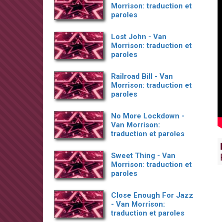
Morrison: traduction et
paroles
Lost John - Van
Morrison: traduction et
paroles
Railroad Bill - Van
Morrison: traduction et
paroles
No More Lockdown -
Van Morrison:
traduction et paroles
Sweet Thing - Van
Morrison: traduction et
paroles
Close Enough For Jazz
- Van Morrison:
traduction et paroles