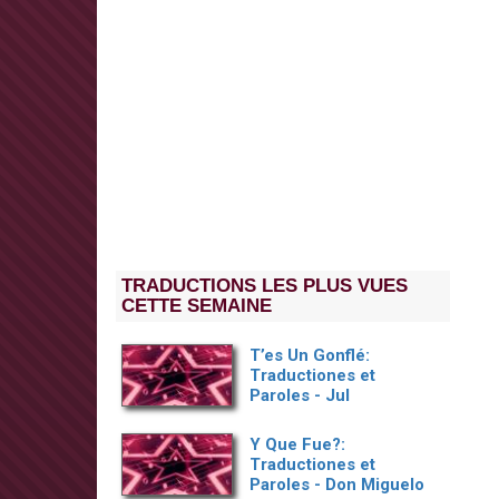
TRADUCTIONS LES PLUS VUES
CETTE SEMAINE
T’es Un Gonflé:
Traductiones et
Paroles - Jul
Y Que Fue?:
Traductiones et
Paroles - Don Miguelo