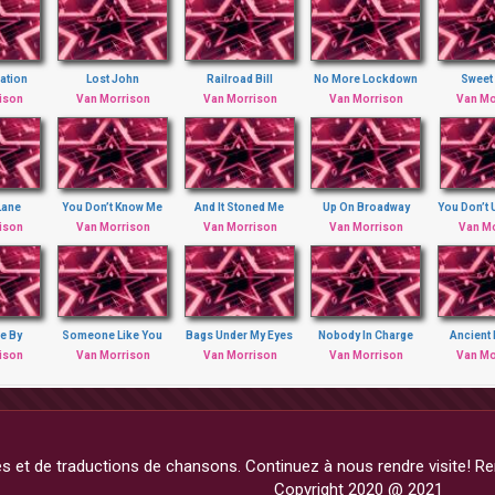
ation
Lost John
Railroad Bill
No More Lockdown
Sweet
ison
Van Morrison
Van Morrison
Van Morrison
Van Mo
Lane
You Don’t Know Me
And It Stoned Me
Up On Broadway
You Don’t
ison
Van Morrison
Van Morrison
Van Morrison
Van M
e By
Someone Like You
Bags Under My Eyes
Nobody In Charge
Ancient
ison
Van Morrison
Van Morrison
Van Morrison
Van Mo
 et de traductions de chansons. Continuez à nous rendre visite! Rem
Copyright 2020 @ 2021