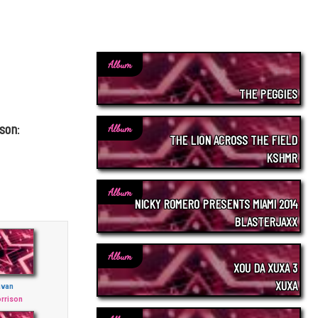
Album
THE PEGGIES
ison
:
Album
THE LION ACROSS THE FIELD
KSHMR
Album
NICKY ROMERO PRESENTS MIAMI 2014
BLASTERJAXX
Album
XOU DA XUXA 3
XUXA
avan
rrison