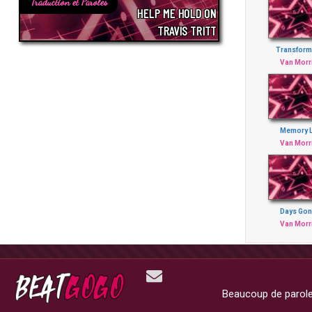
Traduction et Paroles
HELP ME HOLD ON
TRAVIS TRITT
Transform
Van Morr
Memory 
Van Morr
Days Gon
Van Morr
Beaucoup de paroles