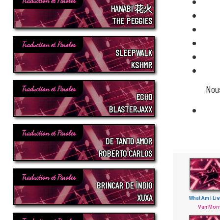
Traduction et Paroles
HANABI 花火
THE PEGGIES
Traduction et Paroles
SLEEPWALK
KSHMR
Nou
Traduction et Paroles
ECHO
BLASTERJAXX
Traduction et Paroles
DE TANTO AMOR
ROBERTO CARLOS
Traduction et Paroles
BRINCAR DE ÍNDIO
XUXA
What Am I Li
Van Morr