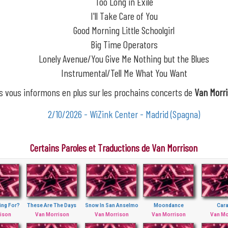
Too Long in Exile
I'll Take Care of You
Good Morning Little Schoolgirl
Big Time Operators
Lonely Avenue/You Give Me Nothing but the Blues
Instrumental/Tell Me What You Want
s vous informons en plus sur les prochains concerts de
Van Morr
2/10/2026 - WiZink Center - Madrid (Spagna)
Certains Paroles et Traductions de Van Morrison
ving For?
These Are The Days
Snow In San Anselmo
Moondance
Car
ison
Van Morrison
Van Morrison
Van Morrison
Van Mo