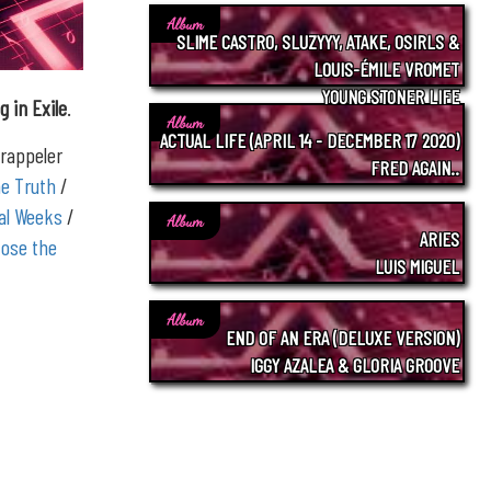
Album
SLIME CASTRO, SLUZYYY, ATAKE, OSIRLS &
LOUIS-ÉMILE VROMET
YOUNG STONER LIFE
g in Exile
.
Album
ACTUAL LIFE (APRIL 14 - DECEMBER 17 2020)
 rappeler
FRED AGAIN..
he Truth
/
al Weeks
/
Album
ARIES
ose the
LUIS MIGUEL
Album
END OF AN ERA (DELUXE VERSION)
IGGY AZALEA & GLORIA GROOVE