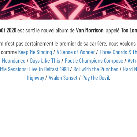
oût 2026
est sorti le nouvel album de
Van Morrison
, appelé
Too Lon
m n'est pas certainement le premier de sa carrière, nous voulons
s comme
Keep Me Singing
/
A Sense of Wonder
/
Three Chords & t
/
Moondance
/
Days Like This
/
Poetic Champions Compose
/
Astr
ffle Sessions: Live in Belfast 1998
/
Roll with the Punches
/
Hard N
Highway
/
Avalon Sunset
/
Pay the Devil
.