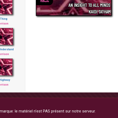
Album
AN INSIGHT TO ALL MINDS
KAIDI TATHAM
 Thing
rrison
 Understand
orrison
 Highway
rrison
arque: le matériel n'est PAS présent sur notre serveur.