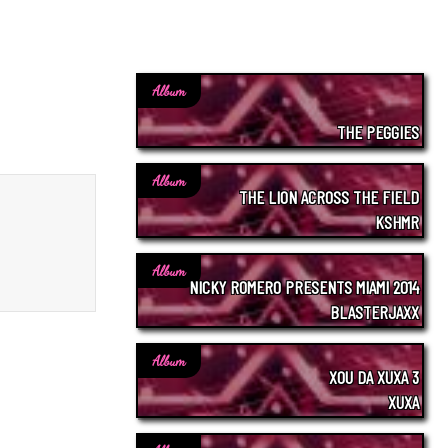
Album
THE PEGGIES
Album
THE LION ACROSS THE FIELD
KSHMR
Album
NICKY ROMERO PRESENTS MIAMI 2014
BLASTERJAXX
Album
XOU DA XUXA 3
XUXA