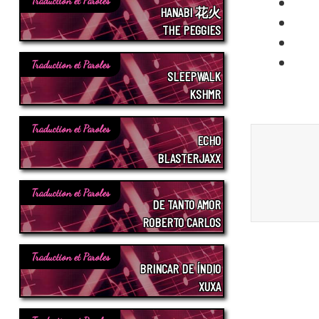
Traduction et Paroles
HANABI 花火
THE PEGGIES
Traduction et Paroles
SLEEPWALK
KSHMR
Traduction et Paroles
ECHO
BLASTERJAXX
Traduction et Paroles
DE TANTO AMOR
ROBERTO CARLOS
Traduction et Paroles
BRINCAR DE ÍNDIO
XUXA