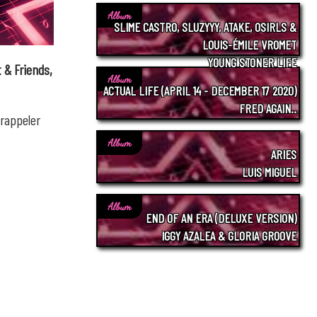
Album
SLIME CASTRO, SLUZYYY, ATAKE, OSIRLS &
LOUIS-ÉMILE VROMET
YOUNG STONER LIFE
t & Friends,
Album
ACTUAL LIFE (APRIL 14 - DECEMBER 17 2020)
FRED AGAIN..
 rappeler
Album
ARIES
LUIS MIGUEL
Album
END OF AN ERA (DELUXE VERSION)
IGGY AZALEA & GLORIA GROOVE