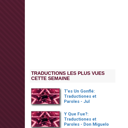
TRADUCTIONS LES PLUS VUES
CETTE SEMAINE
T’es Un Gonflé:
Traductiones et
Paroles - Jul
Y Que Fue?:
Traductiones et
Paroles - Don Miguelo