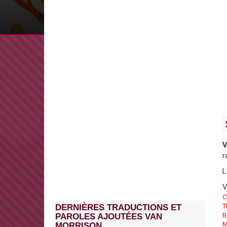
V
r
L
V
C
T
DERNIÈRES TRADUCTIONS ET
B
PAROLES AJOUTÉES VAN
M
MORRISON