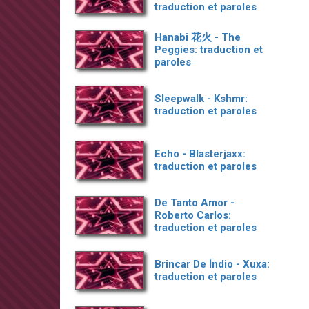
traduction et paroles
Hanabi 花火 - The
Peggies: traduction et
paroles
Sleepwalk - Kshmr:
traduction et paroles
Echo - Blasterjaxx:
traduction et paroles
De Tanto Amor -
Roberto Carlos:
traduction et paroles
Brincar De Índio - Xuxa:
traduction et paroles