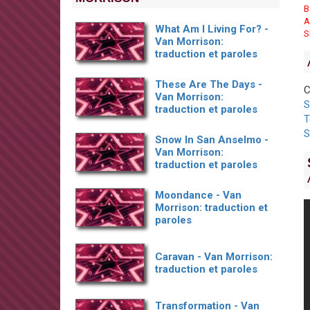
B
A
What Am I Living For? -
S
Van Morrison:
traduction et paroles
These Are The Days -
C
Van Morrison:
S
traduction et paroles
T
S
Snow In San Anselmo -
Van Morrison:
traduction et paroles
Moondance - Van
Morrison: traduction et
paroles
Caravan - Van Morrison:
traduction et paroles
Transformation - Van