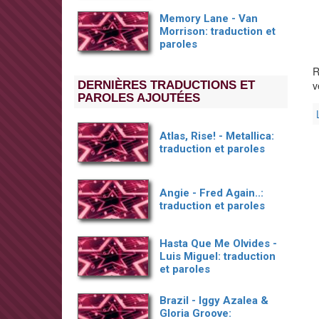
Memory Lane - Van
Morrison: traduction et
paroles
R
DERNIÈRES TRADUCTIONS ET
v
PAROLES AJOUTÉES
Atlas, Rise! - Metallica:
traduction et paroles
Angie - Fred Again..:
traduction et paroles
Hasta Que Me Olvides -
Luis Miguel: traduction
et paroles
Brazil - Iggy Azalea &
Gloria Groove: