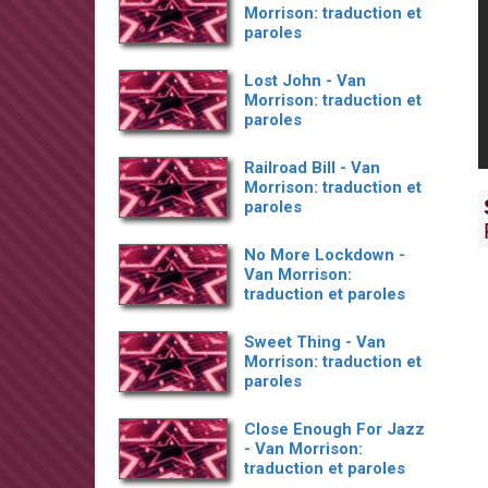
Morrison: traduction et
paroles
Lost John - Van
Morrison: traduction et
paroles
Railroad Bill - Van
Morrison: traduction et
paroles
No More Lockdown -
Van Morrison:
traduction et paroles
Sweet Thing - Van
Morrison: traduction et
paroles
Close Enough For Jazz
- Van Morrison:
traduction et paroles