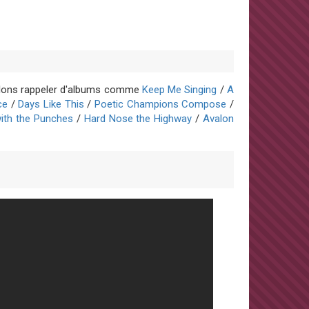
oulons rappeler d'albums comme
Keep Me Singing
/
A
ce
/
Days Like This
/
Poetic Champions Compose
/
with the Punches
/
Hard Nose the Highway
/
Avalon