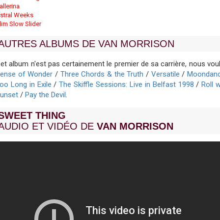
allerina
stral Weeks
lim Slow Slider
AUTRES ALBUMS DE VAN MORRISON
et album n'est pas certainement le premier de sa carrière, nous v
ense of Wonder
/
Three Chords & the Truth
/
Versatile
/
Moondan
oo Long in Exile
/
The Skiffle Sessions: Live in Belfast 1998
/
Roll 
unset
/
Pay the Devil
.
SWEET THING
AUDIO ET VIDÉO DE
VAN MORRISON