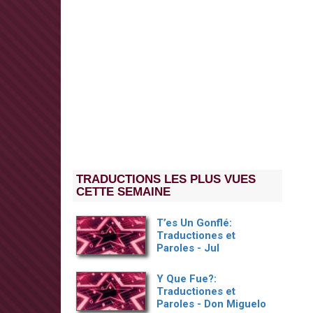
TRADUCTIONS LES PLUS VUES
CETTE SEMAINE
T’es Un Gonflé:
Traductiones et
Paroles - Jul
Y Que Fue?:
Traductiones et
Paroles - Don Miguelo