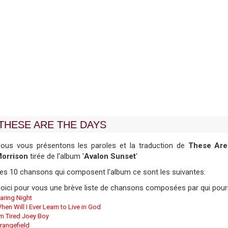
THESE ARE THE DAYS
ous vous présentons les paroles et la traduction de
These Are
orrison
tirée de l'album '
Avalon Sunset
'
es 10 chansons qui composent l'album ce sont les suivantes:
oici pour vous une brève liste de chansons composées par qui pourr
aring Night
hen Will I Ever Learn to Live in God
'm Tired Joey Boy
rangefield