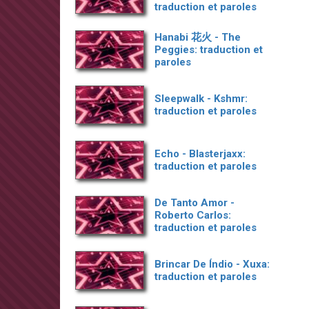
traduction et paroles
Hanabi 花火 - The
Peggies: traduction et
paroles
Sleepwalk - Kshmr:
traduction et paroles
Echo - Blasterjaxx:
traduction et paroles
De Tanto Amor -
Roberto Carlos:
traduction et paroles
Brincar De Índio - Xuxa:
traduction et paroles