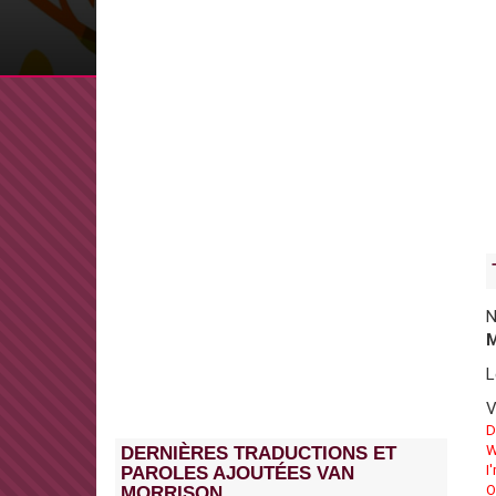
N
M
L
V
D
W
DERNIÈRES TRADUCTIONS ET
I
PAROLES AJOUTÉES VAN
O
MORRISON