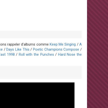
oulons rappeler d'albums comme
Keep Me Singing
/
A
ce
/
Days Like This
/
Poetic Champions Compose
/
lfast 1998
/
Roll with the Punches
/
Hard Nose the