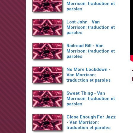
Morrison: traduction et
paroles
Lost John - Van
Morrison: traduction et
paroles
Railroad Bill - Van
Morrison: traduction et
paroles
No More Lockdown -
Van Morrison:
traduction et paroles
Sweet Thing - Van
Morrison: traduction et
paroles
Close Enough For Jazz
- Van Morrison:
traduction et paroles