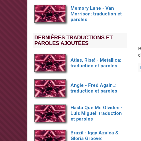
Memory Lane - Van
Morrison: traduction et
paroles
DERNIÈRES TRADUCTIONS ET
PAROLES AJOUTÉES
R
d
Atlas, Rise! - Metallica:
traduction et paroles
Angie - Fred Again..:
traduction et paroles
Hasta Que Me Olvides -
Luis Miguel: traduction
et paroles
Brazil - Iggy Azalea &
Gloria Groove: