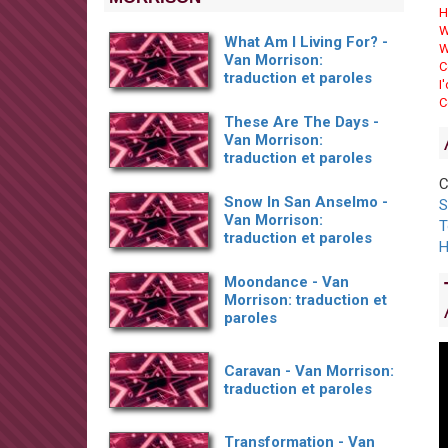
H
W
What Am I Living For? -
W
Van Morrison:
C
traduction et paroles
I
C
These Are The Days -
Van Morrison:
traduction et paroles
C
Snow In San Anselmo -
S
Van Morrison:
T
traduction et paroles
H
Moondance - Van
Morrison: traduction et
paroles
Caravan - Van Morrison:
traduction et paroles
Transformation - Van