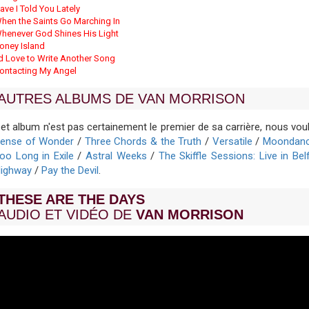
ave I Told You Lately
hen the Saints Go Marching In
henever God Shines His Light
oney Island
'd Love to Write Another Song
ontacting My Angel
AUTRES ALBUMS DE VAN MORRISON
et album n'est pas certainement le premier de sa carrière, nous v
ense of Wonder
/
Three Chords & the Truth
/
Versatile
/
Moondan
oo Long in Exile
/
Astral Weeks
/
The Skiffle Sessions: Live in Be
ighway
/
Pay the Devil
.
THESE ARE THE DAYS
AUDIO ET VIDÉO DE
VAN MORRISON