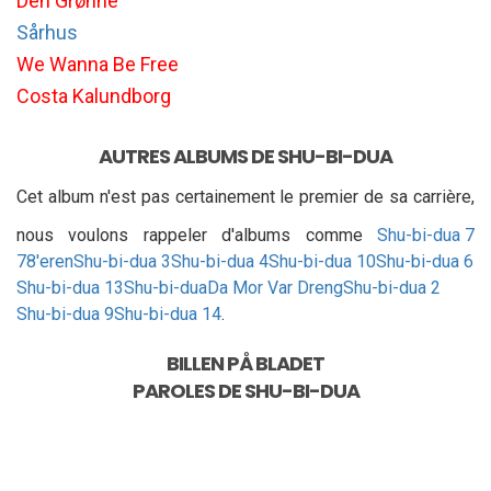
Den Grønne
Sårhus
We Wanna Be Free
Costa Kalundborg
AUTRES ALBUMS DE SHU-BI-DUA
Cet album n'est pas certainement le premier de sa carrière,
nous voulons rappeler d'albums comme
Shu-bi-dua 7
78'eren
Shu-bi-dua 3
Shu-bi-dua 4
Shu-bi-dua 10
Shu-bi-dua 6
Shu-bi-dua 13
Shu-bi-dua
Da Mor Var Dreng
Shu-bi-dua 2
Shu-bi-dua 9
Shu-bi-dua 14
.
BILLEN PÅ BLADET
PAROLES DE
SHU-BI-DUA