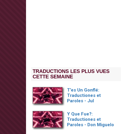
TRADUCTIONS LES PLUS VUES
CETTE SEMAINE
T’es Un Gonflé:
Traductiones et
Paroles - Jul
Y Que Fue?:
Traductiones et
Paroles - Don Miguelo