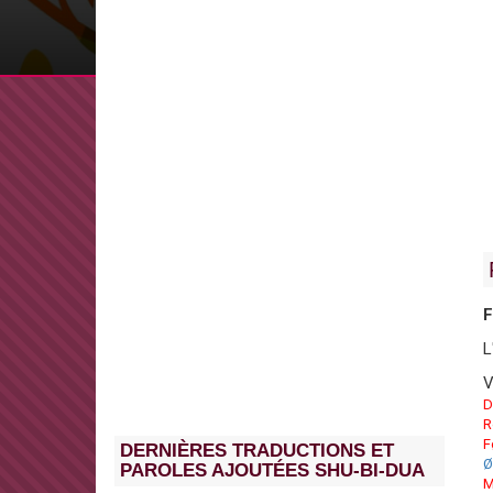
F
L
V
D
R
F
DERNIÈRES TRADUCTIONS ET
Ø
PAROLES AJOUTÉES SHU-BI-DUA
M