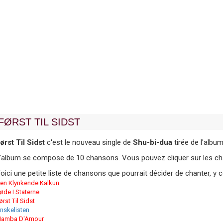
FØRST TIL SIDST
ørst Til Sidst
c'est le nouveau single de
Shu-bi-dua
tirée de l'album
'album se compose de 10 chansons. Vous pouvez cliquer sur les chan
oici une petite liste de chansons que pourrait décider de chanter, y
en Klynkende Kalkun
øde I Staterne
ørst Til Sidst
nskelisten
amba D'Amour