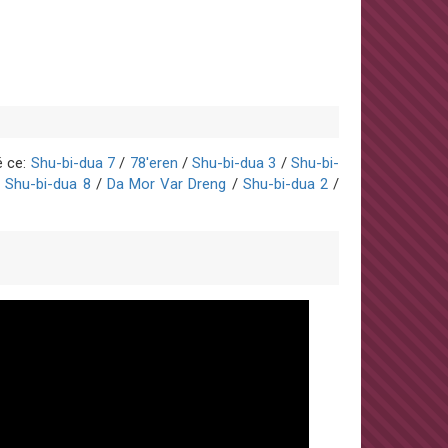
é ce:
Shu-bi-dua 7
/
78'eren
/
Shu-bi-dua 3
/
Shu-bi-
/
Shu-bi-dua 8
/
Da Mor Var Dreng
/
Shu-bi-dua 2
/