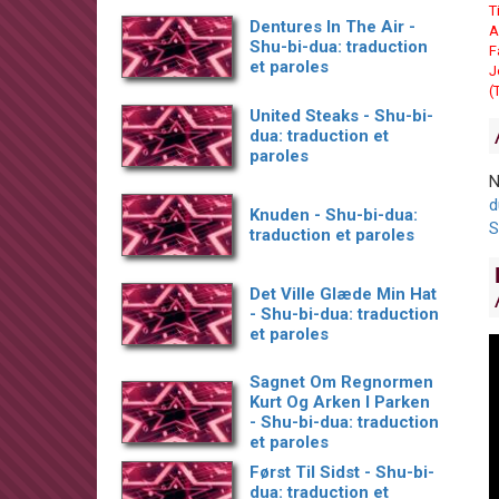
T
Dentures In The Air -
A
Shu-bi-dua: traduction
F
et paroles
J
(
United Steaks - Shu-bi-
dua: traduction et
paroles
N
d
Knuden - Shu-bi-dua:
S
traduction et paroles
Det Ville Glæde Min Hat
- Shu-bi-dua: traduction
et paroles
Sagnet Om Regnormen
Kurt Og Arken I Parken
- Shu-bi-dua: traduction
et paroles
Først Til Sidst - Shu-bi-
dua: traduction et