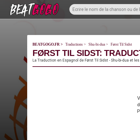
BEATGOGO.FR
Traductions
Shu-bi-dua
Først Til Sidst
FØRST TIL SIDST: TRADUC
La Traduction en Espagnol de Først Til Sidst - Shu-bi-dua et le
V
d
P