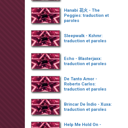
Hanabi 花火 - The
Peggies: traduction et
paroles
Sleepwalk - Kshmr:
traduction et paroles
Echo - Blasterjaxx:
traduction et paroles
De Tanto Amor -
Roberto Carlos:
traduction et paroles
Brincar De Índio - Xuxa:
traduction et paroles
Help Me Hold On -