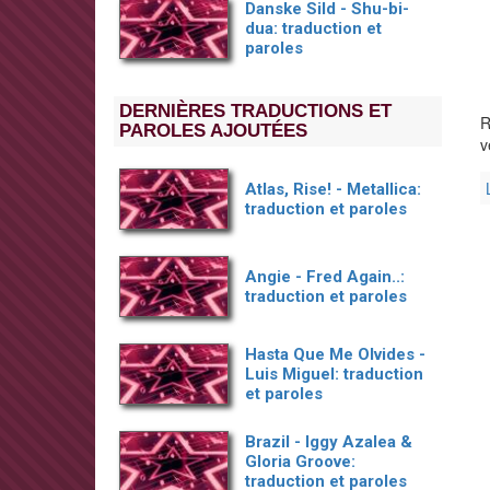
Danske Sild - Shu-bi-
dua: traduction et
paroles
DERNIÈRES TRADUCTIONS ET
R
PAROLES AJOUTÉES
v
Atlas, Rise! - Metallica:
traduction et paroles
Angie - Fred Again..:
traduction et paroles
Hasta Que Me Olvides -
Luis Miguel: traduction
et paroles
Brazil - Iggy Azalea &
Gloria Groove:
traduction et paroles