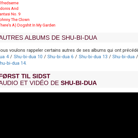
ilfredserne
donis And
antasi No. 9
ohnny The Clown
There's A) Dogshit In My Garden
AUTRES ALBUMS DE SHU-BI-DUA
ous voulons rappeler certains autres de ses albums qui ont précéd
ua 4
/
Shu-bi-dua 10
/
Shu-bi-dua 6
/
Shu-bi-dua 13
/
Shu-bi-dua
hu-bi-dua 14
.
FØRST TIL SIDST
AUDIO ET VIDÉO DE
SHU-BI-DUA