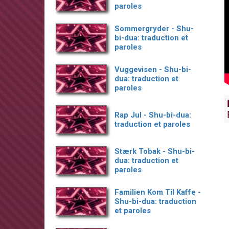
paroles
Sommergryder - Shu-
bi-dua: traduction et
paroles
Vuggevisen - Shu-bi-
dua: traduction et
paroles
Rap Jul - Shu-bi-dua:
traduction et paroles
Stærk Tobak - Shu-bi-
dua: traduction et
paroles
Familien Kom Til Kaffe -
Shu-bi-dua: traduction
et paroles