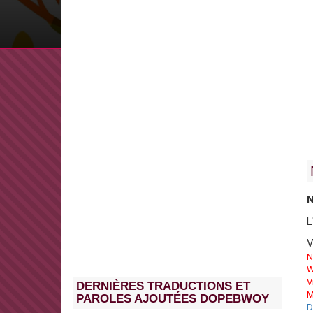
N
L
V
N
W
V
DERNIÈRES TRADUCTIONS ET
M
PAROLES AJOUTÉES DOPEBWOY
D