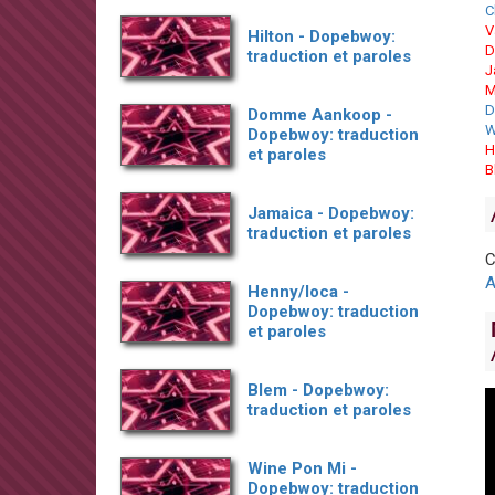
C
V
Hilton - Dopebwoy:
D
traduction et paroles
J
M
D
Domme Aankoop -
W
Dopebwoy: traduction
H
et paroles
B
Jamaica - Dopebwoy:
traduction et paroles
C
A
Henny/loca -
Dopebwoy: traduction
et paroles
Blem - Dopebwoy:
traduction et paroles
Wine Pon Mi -
Dopebwoy: traduction