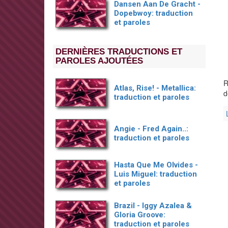
Dansen Aan De Gracht -
Dopebwoy: traduction
et paroles
DERNIÈRES TRADUCTIONS ET
PAROLES AJOUTÉES
R
Atlas, Rise! - Metallica:
d
traduction et paroles
Angie - Fred Again..:
traduction et paroles
Hasta Que Me Olvides -
Luis Miguel: traduction
et paroles
Brazil - Iggy Azalea &
Gloria Groove:
traduction et paroles