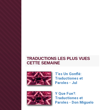
TRADUCTIONS LES PLUS VUES
CETTE SEMAINE
T’es Un Gonflé:
Traductiones et
Paroles - Jul
Y Que Fue?:
Traductiones et
Paroles - Don Miguelo