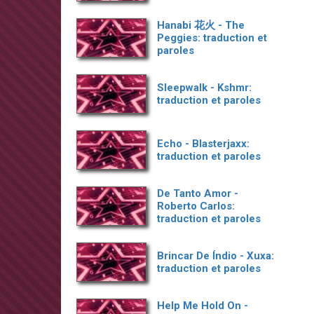
Hanabi 花火 - The
Peggies: traduction et
paroles
Sleepwalk - Kshmr:
traduction et paroles
Echo - Blasterjaxx:
traduction et paroles
De Tanto Amor -
Roberto Carlos:
traduction et paroles
Brincar De Índio - Xuxa:
traduction et paroles
Help Me Hold On -