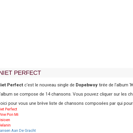
NIET PERFECT
iet Perfect
c'est le nouveau single de
Dopebwoy
tirée de l'album '
H
'album se compose de 14 chansons. Vous pouvez cliquer sur les chan
oici pour vous une brève liste de chansons composées par qui pourr
iet Perfect
ine Pon Mi
isioen
elanin
ansen Aan De Gracht