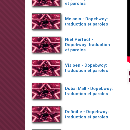
et paroles
Melanin - Dopebwoy:
traduction et paroles
Niet Perfect -
Dopebwoy: traduction
et paroles
Visioen - Dopebwoy:
traduction et paroles
Dubai Mall - Dopebwoy:
traduction et paroles
Definitie - Dopebwoy:
traduction et paroles