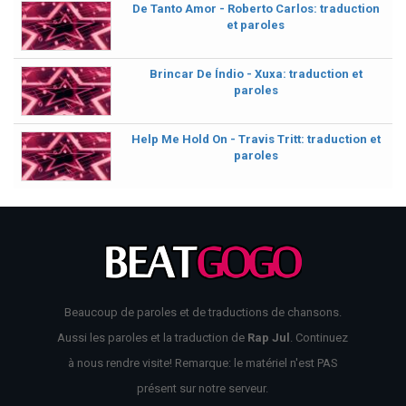
De Tanto Amor - Roberto Carlos: traduction
et paroles
Brincar De Índio - Xuxa: traduction et
paroles
Help Me Hold On - Travis Tritt: traduction et
paroles
Beaucoup de paroles et de traductions de chansons.
Aussi les paroles et la traduction de
Rap Jul
. Continuez
à nous rendre visite! Remarque: le matériel n'est PAS
présent sur notre serveur.