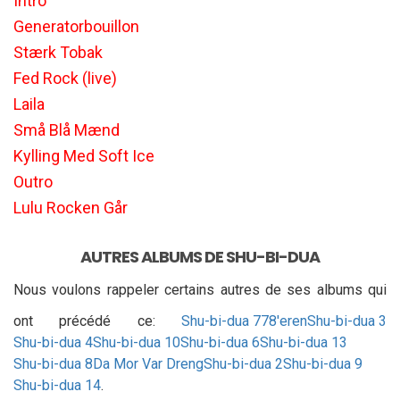
Intro
Generatorbouillon
Stærk Tobak
Fed Rock (live)
Laila
Små Blå Mænd
Kylling Med Soft Ice
Outro
Lulu Rocken Går
AUTRES ALBUMS DE SHU-BI-DUA
Nous voulons rappeler certains autres de ses albums qui
ont précédé ce:
Shu-bi-dua 7
78'eren
Shu-bi-dua 3
Shu-bi-dua 4
Shu-bi-dua 10
Shu-bi-dua 6
Shu-bi-dua 13
Shu-bi-dua 8
Da Mor Var Dreng
Shu-bi-dua 2
Shu-bi-dua 9
Shu-bi-dua 14
.