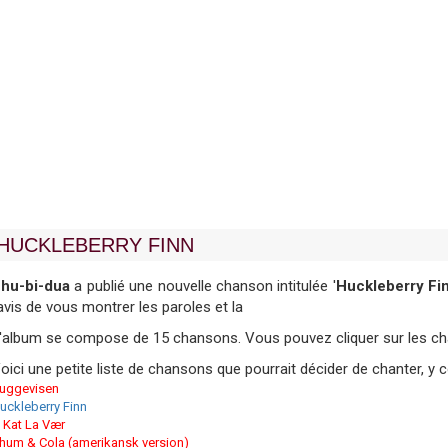
HUCKLEBERRY FINN
hu-bi-dua
a publié une nouvelle chanson intitulée '
Huckleberry Fi
avis de vous montrer les paroles et la
'album se compose de 15 chansons. Vous pouvez cliquer sur les chan
oici une petite liste de chansons que pourrait décider de chanter, y
uggevisen
uckleberry Finn
 Kat La Vær
hum & Cola (amerikansk version)