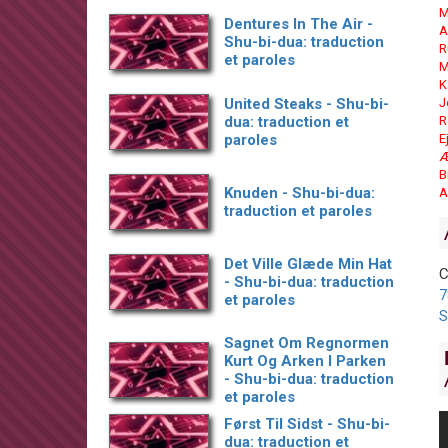
M
Dentures In The Air -
A
Shu-bi-dua: traduction
R
et paroles
M
K
United Steaks - Shu-bi-
J
dua: traduction et
R
paroles
E
Æ
B
Knuden - Shu-bi-dua:
A
traduction et paroles
Det Ville Glæde Min Hat
C
- Shu-bi-dua: traduction
7
et paroles
S
Sagnet Om Regnormen
Kurt Og Arken I Parken
- Shu-bi-dua: traduction
et paroles
Først Til Sidst - Shu-bi-
dua: traduction et