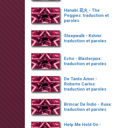
Hanabi 花火 - The
Peggies: traduction et
paroles
Sleepwalk - Kshmr:
traduction et paroles
Echo - Blasterjaxx:
traduction et paroles
De Tanto Amor -
Roberto Carlos:
traduction et paroles
Brincar De Índio - Xuxa:
traduction et paroles
Help Me Hold On -