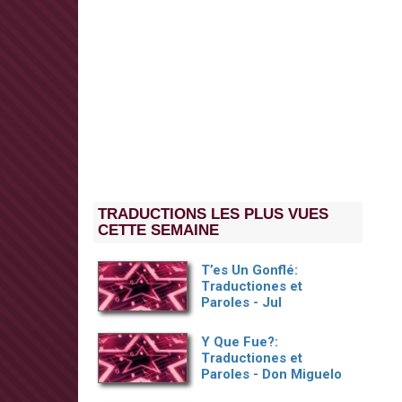
TRADUCTIONS LES PLUS VUES
CETTE SEMAINE
T’es Un Gonflé:
Traductiones et
Paroles - Jul
Y Que Fue?:
Traductiones et
Paroles - Don Miguelo