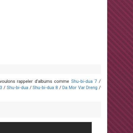
us voulons rappeler d'albums comme
Shu-bi-dua 7
/
13
/
Shu-bi-dua
/
Shu-bi-dua 8
/
Da Mor Var Dreng
/