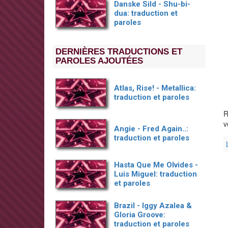
Danske Sild - Shu-bi-
dua: traduction et
paroles
DERNIÈRES TRADUCTIONS ET
PAROLES AJOUTÉES
Atlas, Rise! - Metallica:
traduction et paroles
R
v
Angie - Fred Again..:
traduction et paroles
Hasta Que Me Olvides -
Luis Miguel: traduction
et paroles
Brazil - Iggy Azalea &
Gloria Groove:
traduction et paroles