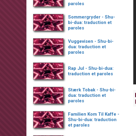
paroles
Sommergryder - Shu-
bi-dua: traduction et
paroles
Vuggevisen - Shu-bi-
dua: traduction et
paroles
Rap Jul - Shu-bi-dua:
traduction et paroles
Stærk Tobak - Shu-bi-
dua: traduction et
paroles
Familien Kom Til Kaffe -
Shu-bi-dua: traduction
et paroles