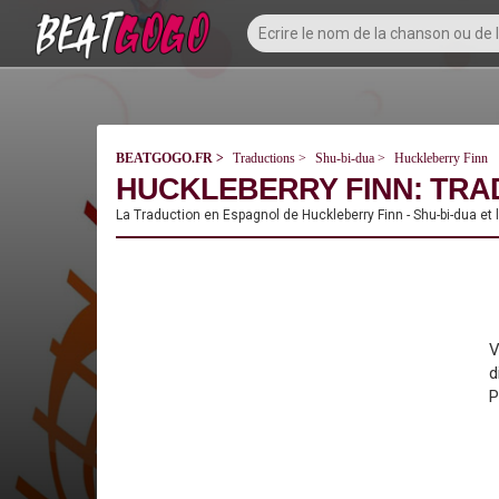
BEATGOGO.FR
Traductions
Shu-bi-dua
Huckleberry Finn
HUCKLEBERRY FINN: TRAD
La Traduction en Espagnol de Huckleberry Finn - Shu-bi-dua et
V
d
P