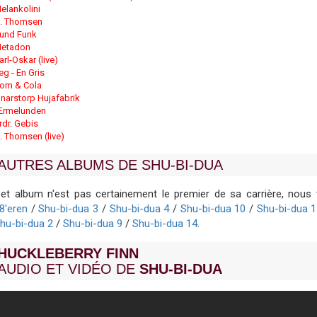
elankolini
. Thomsen
und Funk
etadon
arl-Oskar (live)
eg - En Gris
om & Cola
jnarstorp Hujafabrik
rmelunden
rdr. Gebis
. Thomsen (live)
AUTRES ALBUMS DE SHU-BI-DUA
et album n'est pas certainement le premier de sa carrière, no
8'eren
/
Shu-bi-dua 3
/
Shu-bi-dua 4
/
Shu-bi-dua 10
/
Shu-bi-dua 
hu-bi-dua 2
/
Shu-bi-dua 9
/
Shu-bi-dua 14
.
HUCKLEBERRY FINN
AUDIO ET VIDÉO DE
SHU-BI-DUA