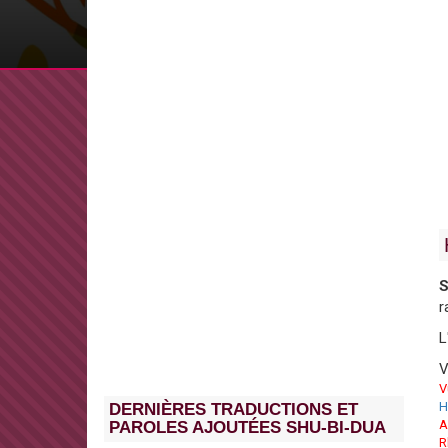
S
r
L
V
V
H
DERNIÈRES TRADUCTIONS ET
A
PAROLES AJOUTÉES SHU-BI-DUA
R