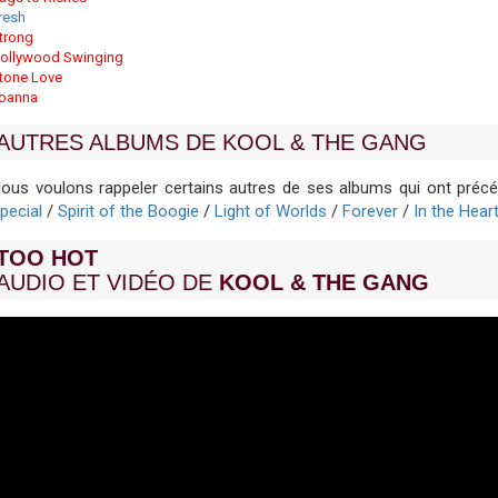
resh
trong
ollywood Swinging
tone Love
oanna
AUTRES ALBUMS DE KOOL & THE GANG
ous voulons rappeler certains autres de ses albums qui ont préc
pecial
/
Spirit of the Boogie
/
Light of Worlds
/
Forever
/
In the Hear
TOO HOT
AUDIO ET VIDÉO DE
KOOL & THE GANG