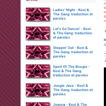
F
S
Ladies’ Night - Kool &
H
The Gang: traduction et
S
paroles
J
Let’s Go Dancin’ - Kool
& The Gang: traduction
et paroles
N
S
Steppin’ Out - Kool &
The Gang: traduction et
paroles
Spirit Of The Boogie -
Kool & The Gang:
traduction et paroles
Jungle Jazz - Kool &
The Gang: traduction et
paroles
Joanna - Kool & The