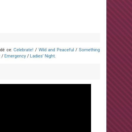
édé ce:
Celebrate!
/
Wild and Peaceful
/
Something
t
/
Emergency
/
Ladies’ Night
.