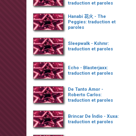
traduction et paroles
Hanabi 花火 - The
Peggies: traduction et
paroles
Sleepwalk - Kshmr:
traduction et paroles
Echo - Blasterjaxx:
traduction et paroles
De Tanto Amor -
Roberto Carlos:
traduction et paroles
Brincar De Índio - Xuxa:
traduction et paroles