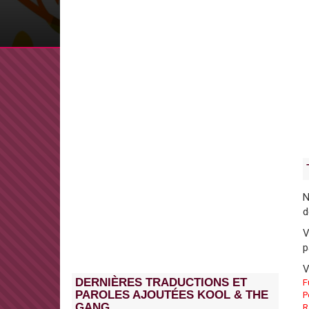
N
d
V
p
V
DERNIÈRES TRADUCTIONS ET
F
PAROLES AJOUTÉES KOOL & THE
P
GANG
R