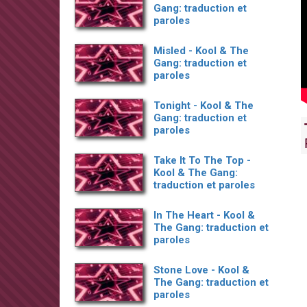
Gang: traduction et
paroles
Misled - Kool & The
Gang: traduction et
paroles
Tonight - Kool & The
Gang: traduction et
paroles
Take It To The Top -
Kool & The Gang:
traduction et paroles
In The Heart - Kool &
The Gang: traduction et
paroles
Stone Love - Kool &
The Gang: traduction et
paroles