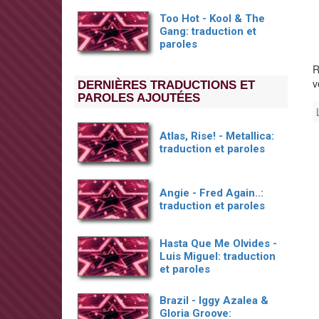
Too Hot - Kool & The
Gang: traduction et
paroles
R
v
DERNIÈRES TRADUCTIONS ET
PAROLES AJOUTÉES
Atlas, Rise! - Metallica:
traduction et paroles
Angie - Fred Again..:
traduction et paroles
Hasta Que Me Olvides -
Luis Miguel: traduction
et paroles
Brazil - Iggy Azalea &
Gloria Groove: