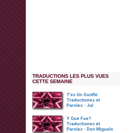
TRADUCTIONS LES PLUS VUES
CETTE SEMAINE
T’es Un Gonflé:
Traductiones et
Paroles - Jul
Y Que Fue?:
Traductiones et
Paroles - Don Miguelo