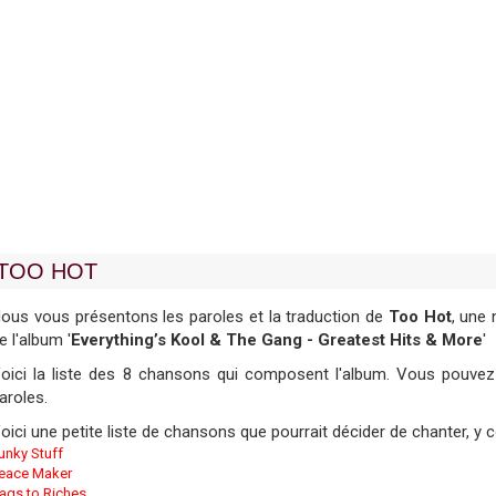
TOO HOT
ous vous présentons les paroles et la traduction de
Too Hot
, une
e l'album '
Everything’s Kool & The Gang - Greatest Hits & More
'
oici la liste des 8 chansons qui composent l'album. Vous pouvez y
aroles.
oici une petite liste de chansons que pourrait décider de chanter, y
unky Stuff
eace Maker
ags to Riches