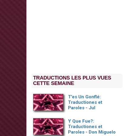
TRADUCTIONS LES PLUS VUES
CETTE SEMAINE
T’es Un Gonflé:
Traductiones et
Paroles - Jul
Y Que Fue?:
Traductiones et
Paroles - Don Miguelo