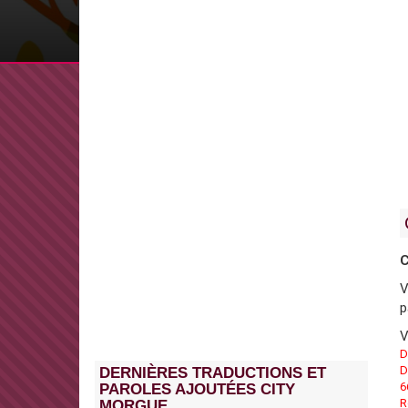
C
V
p
V
D
D
DERNIÈRES TRADUCTIONS ET
6
PAROLES AJOUTÉES CITY
R
MORGUE