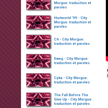
Morgue: traduction et
paroles
Hurtworld ’99 - City
Morgue: traduction et
paroles
C4 - City Morgue:
traduction et paroles
Dawg - City Morgue:
traduction et paroles
Cyka - City Morgue:
traduction et paroles
The Fall Before The
Give Up - City Morgue:
traduction et paroles