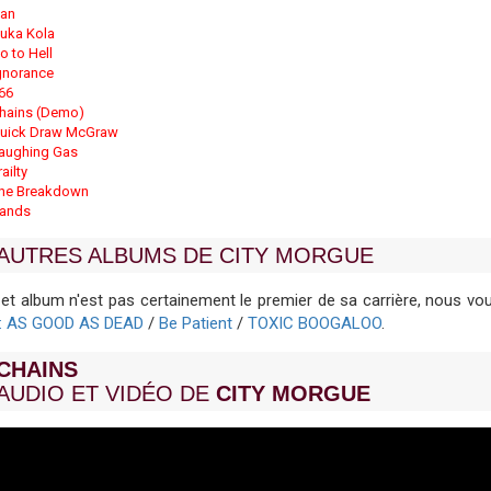
an
uka Kola
o to Hell
gnorance
66
hains (Demo)
uick Draw McGraw
aughing Gas
railty
he Breakdown
ands
AUTRES ALBUMS DE CITY MORGUE
et album n'est pas certainement le premier de sa carrière, nous 
: AS GOOD AS DEAD
/
Be Patient
/
TOXIC BOOGALOO
.
CHAINS
AUDIO ET VIDÉO DE
CITY MORGUE