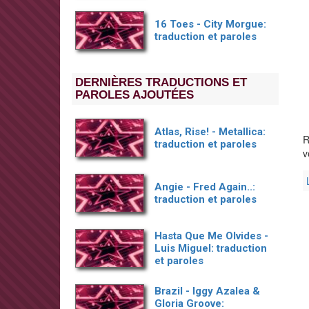
16 Toes - City Morgue:
traduction et paroles
DERNIÈRES TRADUCTIONS ET
PAROLES AJOUTÉES
Atlas, Rise! - Metallica:
R
traduction et paroles
v
Angie - Fred Again..:
traduction et paroles
Hasta Que Me Olvides -
Luis Miguel: traduction
et paroles
Brazil - Iggy Azalea &
Gloria Groove: