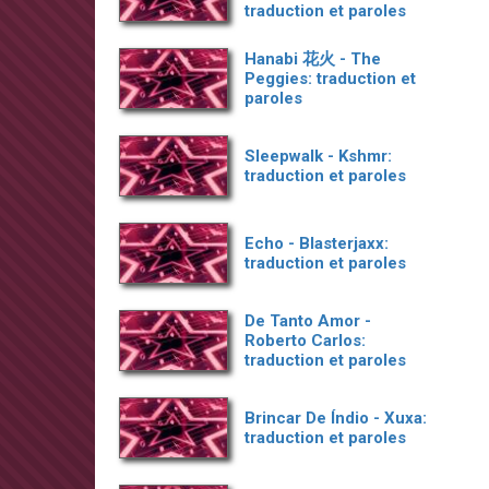
traduction et paroles
Hanabi 花火 - The
Peggies: traduction et
paroles
Sleepwalk - Kshmr:
traduction et paroles
Echo - Blasterjaxx:
traduction et paroles
De Tanto Amor -
Roberto Carlos:
traduction et paroles
Brincar De Índio - Xuxa:
traduction et paroles