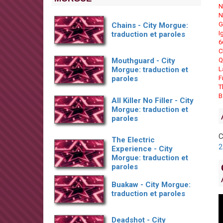
N
N
G
Chains - City Morgue:
I
traduction et paroles
6
C
Mouthguard - City
Q
Morgue: traduction et
L
paroles
F
T
B
All Killer No Filler - City
Morgue: traduction et
paroles
C
The Electric
2
Experience - City
Morgue: traduction et
paroles
Buakaw - City Morgue:
traduction et paroles
Deadshot - City