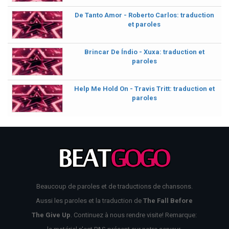
De Tanto Amor - Roberto Carlos: traduction
et paroles
Brincar De Índio - Xuxa: traduction et
paroles
Help Me Hold On - Travis Tritt: traduction et
paroles
Beaucoup de paroles et de traductions de chansons.
Aussi les paroles et la traduction de
The Fall Before
The Give Up
. Continuez à nous rendre visite! Remarque: