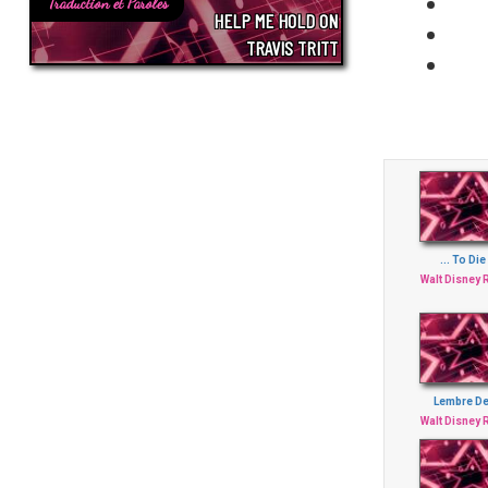
Traduction et Paroles
HELP ME HOLD ON
TRAVIS TRITT
... To Die
Walt Disney
Lembre D
Walt Disney