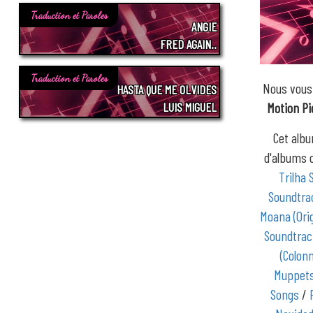
Traduction et Paroles
ANGIE
FRED AGAIN..
Traduction et Paroles
Nous vous
HASTA QUE ME OLVIDES
LUIS MIGUEL
Motion Pi
Cet albu
d'albums
Trilha 
Soundtra
Moana (Ori
Soundtrac
(Colon
Muppets 
Songs
/