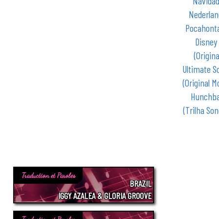
Navidad
Nederlan
Pocahonta
Disney
(Origin
Ultimate S
(Original 
Hunchbac
(Trilha Son
Traduction et Paroles
BRAZIL
IGGY AZALEA & GLORIA GROOVE