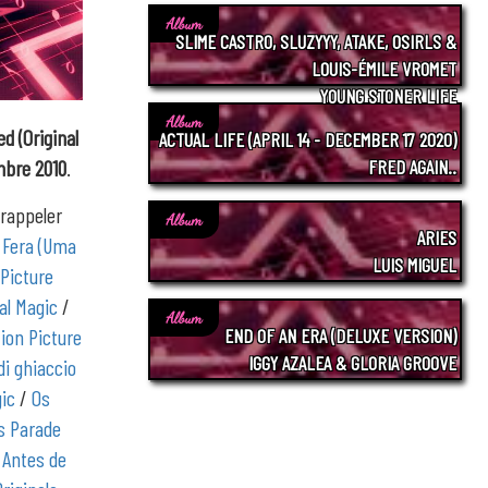
Album
SLIME CASTRO, SLUZYYY, ATAKE, OSIRLS &
LOUIS-ÉMILE VROMET
YOUNG STONER LIFE
Album
d (Original
ACTUAL LIFE (APRIL 14 - DECEMBER 17 2020)
mbre 2010
.
FRED AGAIN..
 rappeler
Album
ARIES
A Fera (Uma
LUIS MIGUEL
 Picture
cal Magic
/
Album
tion Picture
END OF AN ERA (DELUXE VERSION)
IGGY AZALEA & GLORIA GROOVE
di ghiaccio
gic
/
Os
ks Parade
 Antes de