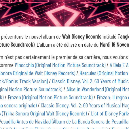
 présentons le nouvel album de
Walt Disney Records
intitulé
Tangle
cture Soundtrack)
. L'album a été délivré en date du
Mardi 16 Nove
m n'est pas certainement le premier de sa carrière, nous voulons
 comme
Pinocchio (Original Motion Picture Soundtrack)
/
A Bela E 
Sonora Original de Walt Disney Records)
/
Hercules (Original Motion
ck/Bonus Track Version)
/
Classic Disney, Vol. 2: 60 Years of Musi
ginal Motion Picture Soundtrack)
/
Alice in Wonderland (Original Mo
k)
/
Frozen (Original Motion Picture Soundtrack)
/
Frozen: Il regno 
na sonora originale)
/
Classic Disney, Vol. 2: 60 Years of Musical Ma
(Trilha Sonora Original Walt Disney Records)
/
List of Disney Par
Pesadilla Antes de Navidad (Álbum de La Banda Sonora de Pesadilla