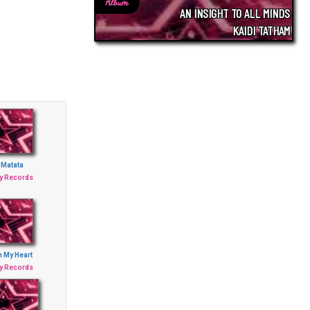
Album
AN INSIGHT TO ALL MINDS
KAIDI TATHAM
 Matata
ey Records
In My Heart
ey Records