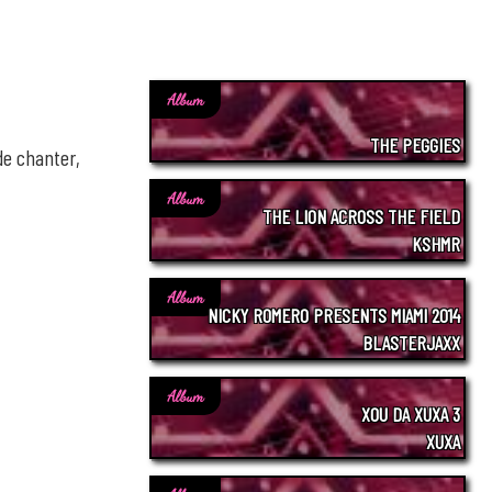
Album
THE PEGGIES
de chanter,
Album
THE LION ACROSS THE FIELD
KSHMR
Album
NICKY ROMERO PRESENTS MIAMI 2014
BLASTERJAXX
Album
XOU DA XUXA 3
XUXA