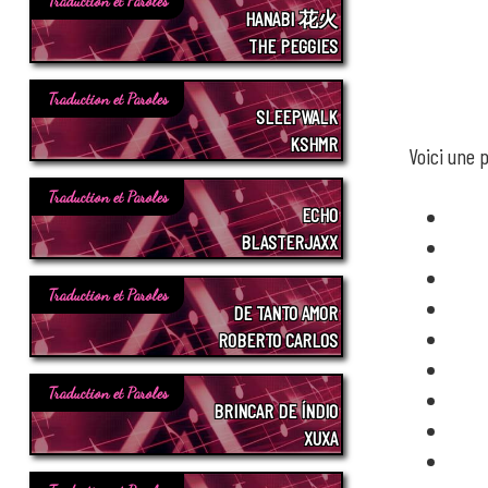
Traduction et Paroles
HANABI 花火
THE PEGGIES
Traduction et Paroles
SLEEPWALK
KSHMR
Voici une 
Traduction et Paroles
ECHO
BLASTERJAXX
Traduction et Paroles
DE TANTO AMOR
ROBERTO CARLOS
Traduction et Paroles
BRINCAR DE ÍNDIO
XUXA