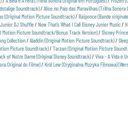
)
/
A Bela e A Fera (Trilha Sonora Original em Português)
/
Frozen (
dstalige Soundtrack)
/
Alice no País das Maravilhas (Trilha Sonora O
s (Original Motion Picture Soundtrack)
/
Raiponce (Bande originale
 Junior DJ Shuffle
/
Now That’s What I Call Disney Junior Music
/
H
al Motion Picture Soundtrack/Bonus Track Version)
/
Disney Princ
ong Collection
/
Aladdin (Original Motion Picture Soundtrack)
/
Slee
Motion Picture Soundtrack)
/
Tarzan (Original Motion Picture Soundt
k of Notre Dame (Original Disney Soundtrack)
/
Viva - A Vida é 
ora Original do Filme)
/
Król Lew (Oryginalna Muzyka Filmowa) (Wers