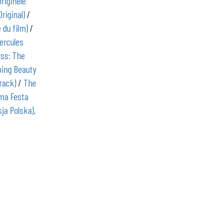
Originele
riginal)
/
 du film)
/
ercules
ess: The
ping Beauty
rack)
/
The
Uma Festa
ja Polska)
.