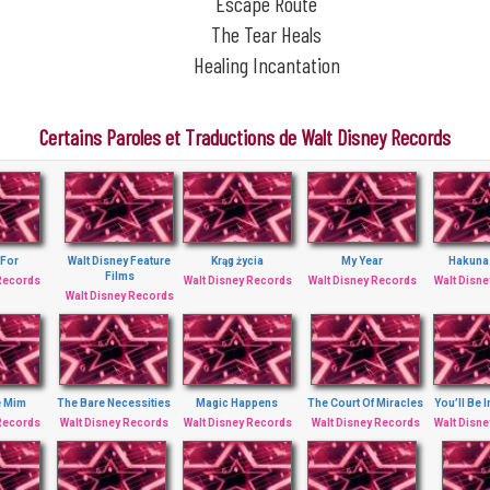
Escape Route
The Tear Heals
Healing Incantation
Certains Paroles et Traductions de Walt Disney Records
 For
Walt Disney Feature
Krąg życia
My Year
Hakuna
Films
 Records
Walt Disney Records
Walt Disney Records
Walt Disn
Walt Disney Records
e Mim
The Bare Necessities
Magic Happens
The Court Of Miracles
You’ll Be 
 Records
Walt Disney Records
Walt Disney Records
Walt Disney Records
Walt Disn