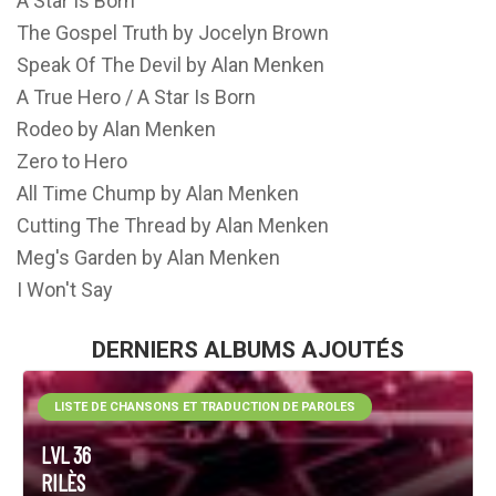
A Star Is Born
The Gospel Truth by Jocelyn Brown
Speak Of The Devil by Alan Menken
A True Hero / A Star Is Born
Rodeo by Alan Menken
Zero to Hero
All Time Chump by Alan Menken
Cutting The Thread by Alan Menken
Meg's Garden by Alan Menken
I Won't Say
DERNIERS ALBUMS AJOUTÉS
LISTE DE CHANSONS ET TRADUCTION DE PAROLES
LVL 36
RILÈS