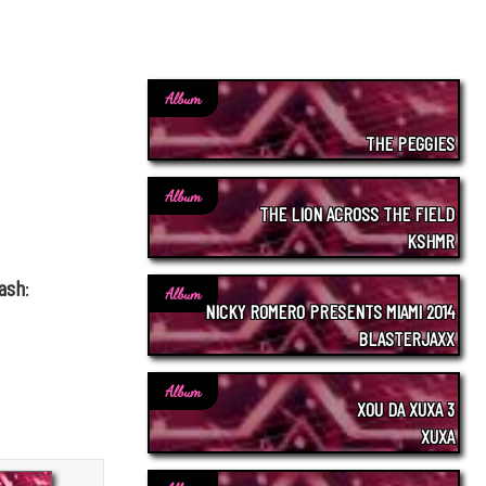
Album
THE PEGGIES
Album
THE LION ACROSS THE FIELD
KSHMR
ash
:
Album
NICKY ROMERO PRESENTS MIAMI 2014
BLASTERJAXX
Album
XOU DA XUXA 3
XUXA