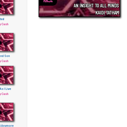
Album
AN INSIGHT TO ALL MINDS
KAIDI TATHAM
ted
y Cash
And Son
y Cash
As I Live
y Cash
rt Anymore