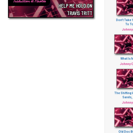
Traduction et Paroles
HELP ME HOLD ON
TRAVIS TRITT
Don’t Take 
To T
Johnny
What Is 
Johnny 
The Shifting
Sands, 
Johnny
Old Doc 