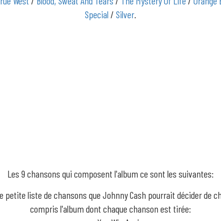
True West
/
Blood, Sweat And Tears
/
The Mystery Of Life
/
Orange 
Special
/
Silver
.
Les 9 chansons qui composent l'album ce sont les suivantes:
ne petite liste de chansons que Johnny Cash pourrait décider de ch
compris l'album dont chaque chanson est tirée: