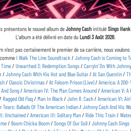
s présentons le nouvel album de
Johnny Cash
intitulé
Sings Hank
L'album a été délivré en date du
Lundi 3 Août 2026
.
m n'est pas certainement le premier de sa carrière, nous voulons
s comme
I Walk The Line Soundtrack
/
Johnny Cash is Coming to 
A Time
/
Unearthed 3: Redemption Songs
/
Carryin’ On With Johnn
r
/
Johnny Cash With His Hot and Blue Guitar
/
At San Quentin
/
Th
ash
/
Classic Christmas
/
At Folsom Prison (Live)
/
America: A 200-
y And Song
/
American IV: The Man Comes Around
/
American V: A
/
Ragged Old Flag
/
Man In Black
/
John R. Cash
/
American VI: Ain
er Tears: Ballads Of The American Indian
/
Johnny Cash And His 
II: Unchained
/
American III: Solitary Man
/
Ride This Train
/
Wate
Home
/
Boom Chicka Boom
/
Songs Of Our Soil
/
Johnny Cash Sings 