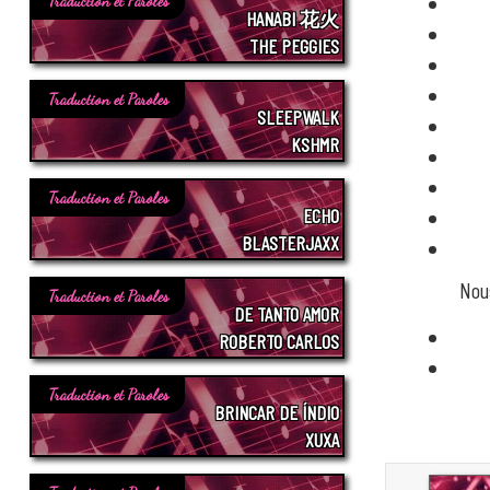
Traduction et Paroles
HANABI 花火
THE PEGGIES
Traduction et Paroles
SLEEPWALK
KSHMR
Traduction et Paroles
ECHO
BLASTERJAXX
Nou
Traduction et Paroles
DE TANTO AMOR
ROBERTO CARLOS
Traduction et Paroles
BRINCAR DE ÍNDIO
XUXA