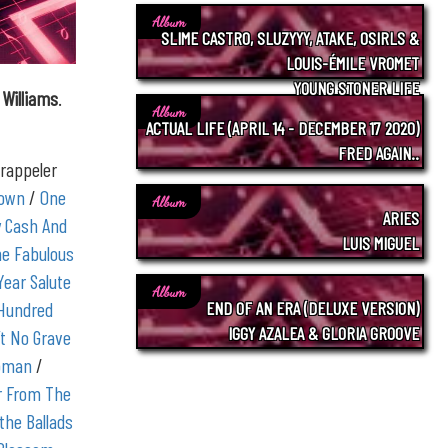
Album
SLIME CASTRO, SLUZYYY, ATAKE, OSIRLS &
LOUIS-ÉMILE VROMET
YOUNG STONER LIFE
 Williams
.
Album
ACTUAL LIFE (APRIL 14 - DECEMBER 17 2020)
FRED AGAIN..
 rappeler
Town
/
One
Album
ARIES
y Cash And
LUIS MIGUEL
e Fabulous
Year Salute
Album
 Hundred
END OF AN ERA (DELUXE VERSION)
IGGY AZALEA & GLORIA GROOVE
’t No Grave
Woman
/
r From The
the Ballads