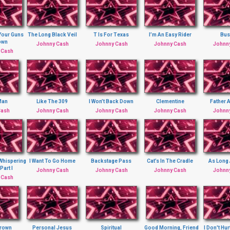
Your Guns
The Long Black Veil
T Is For Texas
I’m An Easy Rider
Bus
own
Johnny Cash
Johnny Cash
Johnny Cash
Johnn
 Cash
Man
Like The 309
I Won’t Back Down
Clementine
Father 
Cash
Johnny Cash
Johnny Cash
Johnny Cash
Johnn
 Whispering
I Want To Go Home
Backstage Pass
Cat’s In The Cradle
As Long 
Part I
Johnny Cash
Johnny Cash
Johnny Cash
Johnn
 Cash
Brown
Personal Jesus
Spiritual
Good Morning, Friend
I Don't Hu