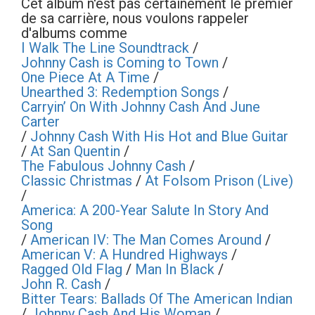
Cet album n'est pas certainement le premier
de sa carrière, nous voulons rappeler
d'albums comme
I Walk The Line Soundtrack
/
Johnny Cash is Coming to Town
/
One Piece At A Time
/
Unearthed 3: Redemption Songs
/
Carryin’ On With Johnny Cash And June
Carter
/
Johnny Cash With His Hot and Blue Guitar
/
At San Quentin
/
The Fabulous Johnny Cash
/
Classic Christmas
/
At Folsom Prison (Live)
/
America: A 200-Year Salute In Story And
Song
/
American IV: The Man Comes Around
/
American V: A Hundred Highways
/
Ragged Old Flag
/
Man In Black
/
John R. Cash
/
Bitter Tears: Ballads Of The American Indian
/
Johnny Cash And His Woman
/