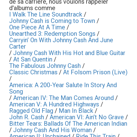
de sa carrière, nous voulons rappeler
d'albums comme
I Walk The Line Soundtrack
/
Johnny Cash is Coming to Town
/
One Piece At A Time
/
Unearthed 3: Redemption Songs
/
Carryin’ On With Johnny Cash And June
Carter
/
Johnny Cash With His Hot and Blue Guitar
/
At San Quentin
/
The Fabulous Johnny Cash
/
Classic Christmas
/
At Folsom Prison (Live)
/
America: A 200-Year Salute In Story And
Song
/
American IV: The Man Comes Around
/
American V: A Hundred Highways
/
Ragged Old Flag
/
Man In Black
/
John R. Cash
/
American VI: Ain’t No Grave
/
Bitter Tears: Ballads Of The American Indian
/
Johnny Cash And His Woman
/
American II: Unchained
/
Ride This Train
/