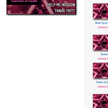
Traduction et Paroles
HELP ME HOLD ON
TRAVIS TRITT
Wide Open
Johnny 
Buste
Johnny 
Father An
Johnny 