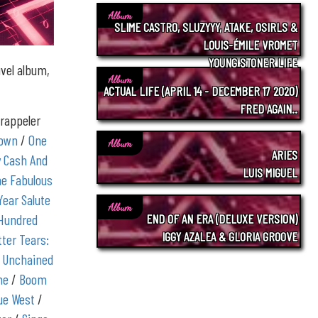
Album
SLIME CASTRO, SLUZYYY, ATAKE, OSIRLS &
LOUIS-ÉMILE VROMET
YOUNG STONER LIFE
vel album,
Album
ACTUAL LIFE (APRIL 14 - DECEMBER 17 2020)
FRED AGAIN..
 rappeler
Town
/
One
Album
ARIES
y Cash And
LUIS MIGUEL
e Fabulous
Year Salute
Album
 Hundred
END OF AN ERA (DELUXE VERSION)
IGGY AZALEA & GLORIA GROOVE
tter Tears:
: Unchained
me
/
Boom
ue West
/