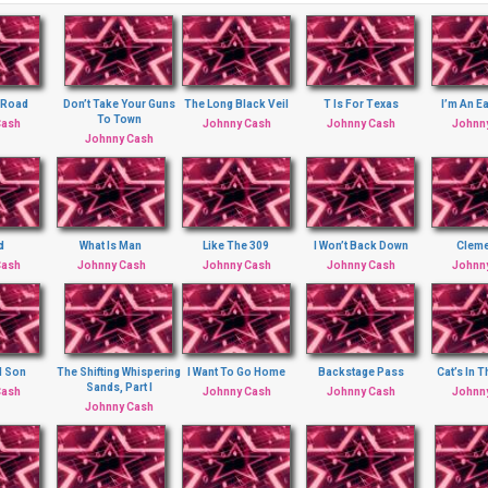
 Road
Don’t Take Your Guns
The Long Black Veil
T Is For Texas
I’m An E
To Town
Cash
Johnny Cash
Johnny Cash
Johnn
Johnny Cash
d
What Is Man
Like The 309
I Won’t Back Down
Cleme
Cash
Johnny Cash
Johnny Cash
Johnny Cash
Johnn
d Son
The Shifting Whispering
I Want To Go Home
Backstage Pass
Cat’s In 
Sands, Part I
Cash
Johnny Cash
Johnny Cash
Johnn
Johnny Cash