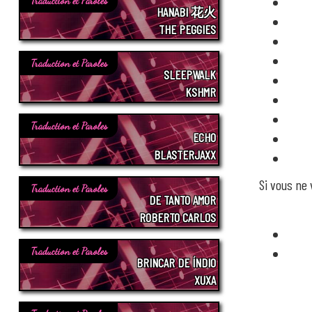
Traduction et Paroles
HANABI 花火
THE PEGGIES
Traduction et Paroles
SLEEPWALK
KSHMR
Traduction et Paroles
ECHO
BLASTERJAXX
Si vous ne
Traduction et Paroles
DE TANTO AMOR
ROBERTO CARLOS
Traduction et Paroles
BRINCAR DE ÍNDIO
XUXA