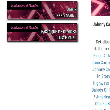
Traduction et Paroles
ANGIE
FRED AGAIN..
Johnny C
Traduction et Paroles
HASTA QUE ME OLVIDES
LUIS MIGUEL
Cet albu
d'album
Piece At 
June Carte
Johnny C
In Stor
Highways
Ballads Of
/
American
Chicka 