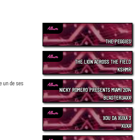
Album
THE PEGGIES
Album
THE LION ACROSS THE FIELD
KSHMR
e un de ses
Album
NICKY ROMERO PRESENTS MIAMI 2014
BLASTERJAXX
Album
XOU DA XUXA 3
XUXA