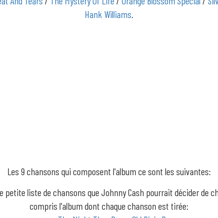
eat And Tears
/
The Mystery Of Life
/
Orange Blossom Special
/
Sil
Hank Williams
.
Les 9 chansons qui composent l'album ce sont les suivantes:
ne petite liste de chansons que Johnny Cash pourrait décider de ch
compris l'album dont chaque chanson est tirée: