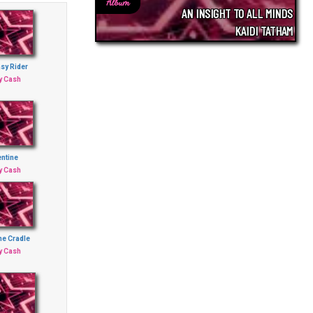
Album
AN INSIGHT TO ALL MINDS
KAIDI TATHAM
asy Rider
y Cash
ntine
y Cash
The Cradle
y Cash