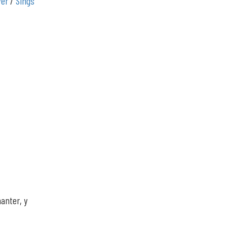
ver
/
Sings
anter, y