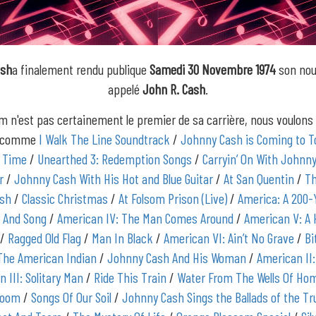
ash
a finalement rendu publique
Samedi 30 Novembre 1974
son nou
appelé
John R. Cash
.
m n'est pas certainement le premier de sa carrière, nous voulons
s comme
I Walk The Line Soundtrack
/
Johnny Cash is Coming to 
A Time
/
Unearthed 3: Redemption Songs
/
Carryin’ On With Johnn
r
/
Johnny Cash With His Hot and Blue Guitar
/
At San Quentin
/
Th
ash
/
Classic Christmas
/
At Folsom Prison (Live)
/
America: A 200-
y And Song
/
American IV: The Man Comes Around
/
American V: A
/
Ragged Old Flag
/
Man In Black
/
American VI: Ain’t No Grave
/
Bi
 The American Indian
/
Johnny Cash And His Woman
/
American II
 III: Solitary Man
/
Ride This Train
/
Water From The Wells Of Ho
Boom
/
Songs Of Our Soil
/
Johnny Cash Sings the Ballads of the Tr