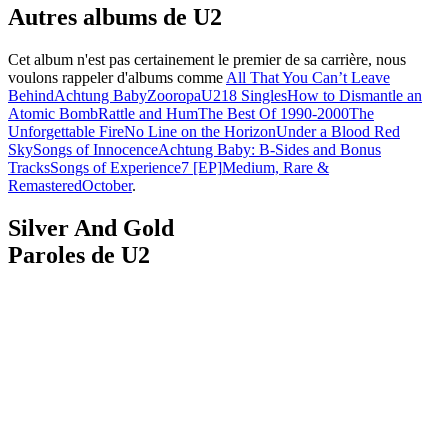
Autres albums de U2
Cet album n'est pas certainement le premier de sa carrière, nous
voulons rappeler d'albums comme
All That You Can’t Leave
Behind
Achtung Baby
Zooropa
U218 Singles
How to Dismantle an
Atomic Bomb
Rattle and Hum
The Best Of 1990-2000
The
Unforgettable Fire
No Line on the Horizon
Under a Blood Red
Sky
Songs of Innocence
Achtung Baby: B-Sides and Bonus
Tracks
Songs of Experience
7 [EP]
Medium, Rare &
Remastered
October
.
Silver And Gold
Paroles de
U2