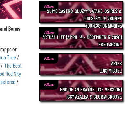
Album
SLIME CASTRO, SLUZYYY, ATAKE, OSIRLS &
LOUIS-ÉMILE VROMET
YOUNG STONER LIFE
 and Bonus
Album
ACTUAL LIFE (APRIL 14 - DECEMBER 17 2020)
FRED AGAIN..
 rappeler
hua Tree
/
Album
ARIES
/
The Best
LUIS MIGUEL
ood Red Sky
astered
/
Album
END OF AN ERA (DELUXE VERSION)
IGGY AZALEA & GLORIA GROOVE