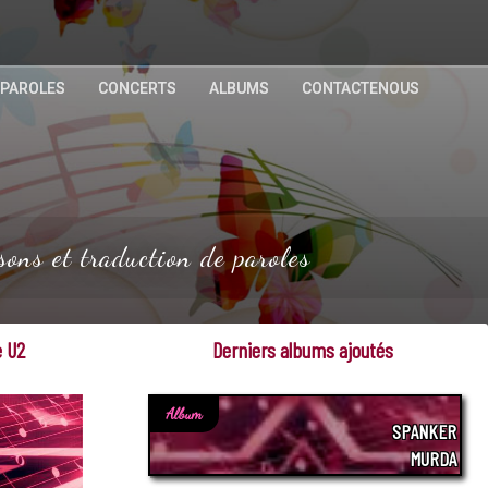
 PAROLES
CONCERTS
ALBUMS
CONTACTENOUS
ns et traduction de paroles
e U2
Derniers albums ajoutés
Album
SPANKER
MURDA