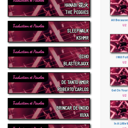
Traduction et Paroles
HANABI 花火
THE PEGGIES
All Because
Traduction et Paroles
U2
SLEEPWALK
KSHMR
Traduction et Paroles
ECHO
I Will Fo
BLASTERJAXX
U2
Traduction et Paroles
DE TANTO AMOR
ROBERTO CARLOS
Get On Your
U2
Traduction et Paroles
BRINCAR DE ÍNDIO
XUXA
In A Little