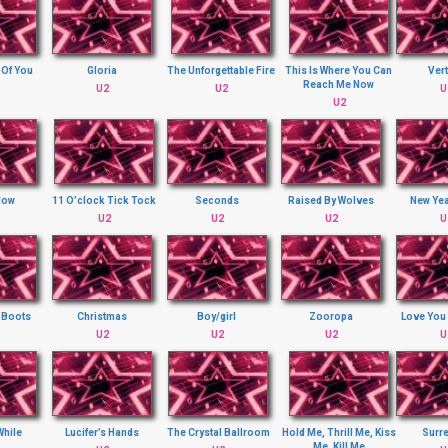
 Of You
Gloria
The Unforgettable Fire
This Is Where You Can
Ver
Reach Me Now
U2
U2
U
U2
llow
11 O’clock Tick Tock
Seconds
Raised By Wolves
New Yea
U2
U2
U2
U
 Boots
Christmas
Boy/girl
Zooropa
Love You
U2
U2
U2
U
 While
Lucifer’s Hands
The Crystal Ballroom
Hold Me, Thrill Me, Kiss
Surr
Me, Kill Me