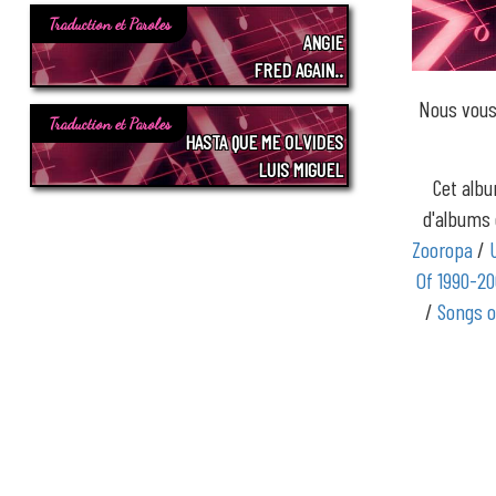
Traduction et Paroles
ANGIE
FRED AGAIN..
Nous vous
Traduction et Paroles
HASTA QUE ME OLVIDES
LUIS MIGUEL
Cet albu
d'album
Zooropa
/
Of 1990-2
/
Songs o