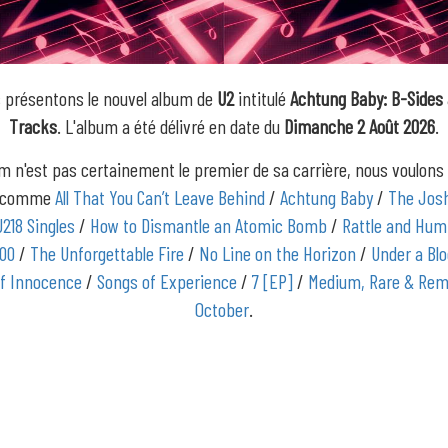
 présentons le nouvel album de
U2
intitulé
Achtung Baby: B-Sides
Tracks
. L'album a été délivré en date du
Dimanche 2 Août 2026
.
m n'est pas certainement le premier de sa carrière, nous voulons
s comme
All That You Can’t Leave Behind
/
Achtung Baby
/
The Jos
U218 Singles
/
How to Dismantle an Atomic Bomb
/
Rattle and Hum
000
/
The Unforgettable Fire
/
No Line on the Horizon
/
Under a Bl
f Innocence
/
Songs of Experience
/
7 [EP]
/
Medium, Rare & Rem
October
.