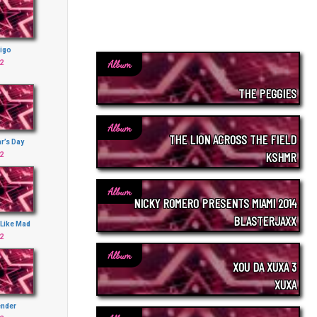
tigo
Album
2
THE PEGGIES
Album
THE LION ACROSS THE FIELD
r’s Day
KSHMR
2
Album
NICKY ROMERO PRESENTS MIAMI 2014
BLASTERJAXX
 Like Mad
2
Album
XOU DA XUXA 3
XUXA
ender