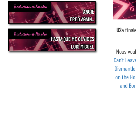
Traduction et Paroles
ANGIE
FRED AGAIN..
U2
a fina
Traduction et Paroles
HASTA QUE ME OLVIDES
LUIS MIGUEL
Nous voul
Can’t Leav
Dismantle
on the Ho
and Bo