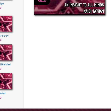
Album
AN INSIGHT TO ALL MINDS
tigo
2
KAIDI TATHAM
r’s Day
2
 Like Mad
2
ender
2