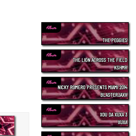
Album
THE PEGGIES
Album
THE LION ACROSS THE FIELD
KSHMR
Album
NICKY ROMERO PRESENTS MIAMI 2014
BLASTERJAXX
Album
XOU DA XUXA 3
XUXA