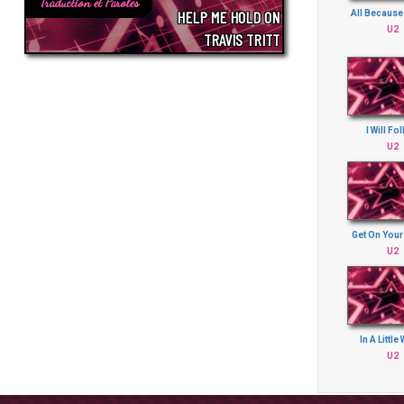
Traduction et Paroles
HELP ME HOLD ON
All Because
U2
TRAVIS TRITT
I Will Fo
U2
Get On Your
U2
In A Little
U2