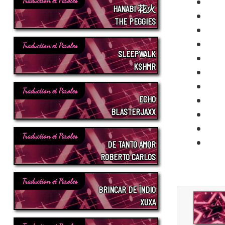
Traduction et Paroles
HANABI 花火
THE PEGGIES
Traduction et Paroles
SLEEPWALK
KSHMR
Traduction et Paroles
ECHO
BLASTERJAXX
Traduction et Paroles
DE TANTO AMOR
ROBERTO CARLOS
Traduction et Paroles
BRINCAR DE ÍNDIO
XUXA