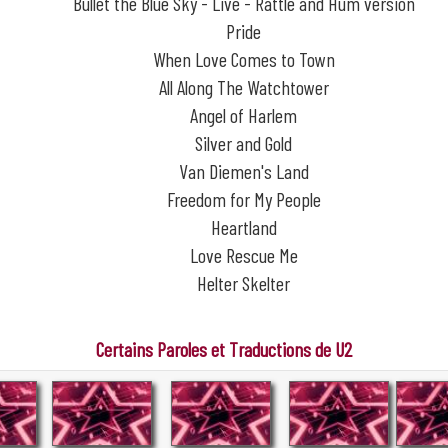
Bullet the Blue Sky - Live - Rattle and Hum version
Pride
When Love Comes to Town
All Along The Watchtower
Angel of Harlem
Silver and Gold
Van Diemen's Land
Freedom for My People
Heartland
Love Rescue Me
Helter Skelter
Certains Paroles et Traductions de U2