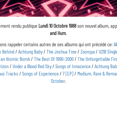
lement rendu publique
Lundi 10 Octobre 1988
son nouvel album, ap
and Hum
.
ons rappeler certains autres de ses albums qui ont précédé ce:
A
e Behind
/
Achtung Baby
/
The Joshua Tree
/
Zooropa
/
U218 Singl
 an Atomic Bomb
/
The Best Of 1990-2000
/
The Unforgettable Fir
rizon
/
Under a Blood Red Sky
/
Songs of Innocence
/
Achtung Bab
nus Tracks
/
Songs of Experience
/
7 [EP]
/
Medium, Rare & Rema
October
.