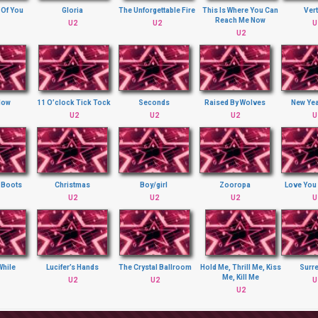
 Of You
Gloria
The Unforgettable Fire
This Is Where You Can
Ver
Reach Me Now
U2
U2
U
U2
llow
11 O’clock Tick Tock
Seconds
Raised By Wolves
New Yea
U2
U2
U2
U
 Boots
Christmas
Boy/girl
Zooropa
Love You
U2
U2
U2
U
 While
Lucifer’s Hands
The Crystal Ballroom
Hold Me, Thrill Me, Kiss
Surr
Me, Kill Me
U2
U2
U
U2