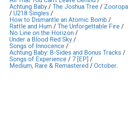
All That You Can’t Leave Behind
/
Achtung Baby
/
The Joshua Tree
/
Zooropa
/
U218 Singles
/
How to Dismantle an Atomic Bomb
/
Rattle and Hum
/
The Unforgettable Fire
/
No Line on the Horizon
/
Under a Blood Red Sky
/
Songs of Innocence
/
Achtung Baby: B-Sides and Bonus Tracks
/
Songs of Experience
/
7 [EP]
/
Medium, Rare & Remastered
/
October
.