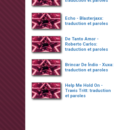
traduction et paroles
Echo - Blasterjaxx:
traduction et paroles
De Tanto Amor -
Roberto Carlos:
traduction et paroles
Brincar De Índio - Xuxa:
traduction et paroles
Help Me Hold On -
Travis Tritt: traduction
et paroles