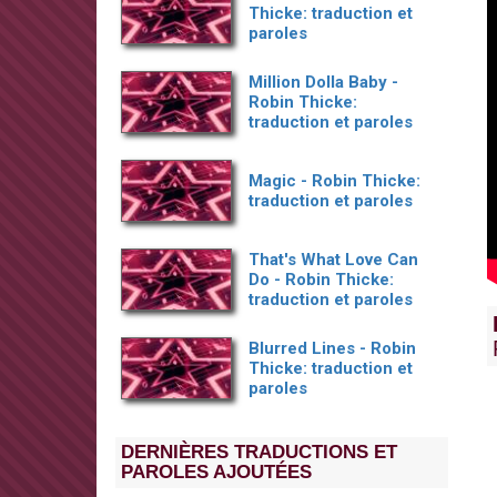
Thicke: traduction et
paroles
Million Dolla Baby -
Robin Thicke:
traduction et paroles
Magic - Robin Thicke:
traduction et paroles
That's What Love Can
Do - Robin Thicke:
traduction et paroles
Blurred Lines - Robin
Thicke: traduction et
paroles
DERNIÈRES TRADUCTIONS ET
PAROLES AJOUTÉES