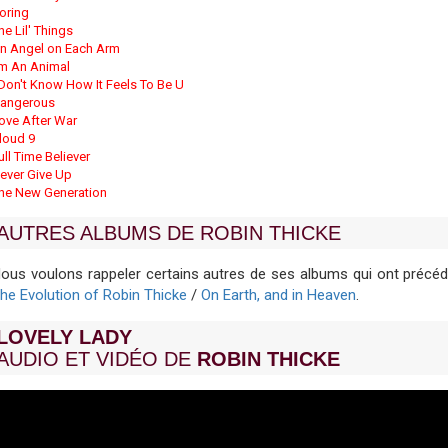
oring
he Lil' Things
n Angel on Each Arm
'm An Animal
 Don't Know How It Feels To Be U
angerous
ove After War
loud 9
ull Time Believer
ever Give Up
he New Generation
AUTRES ALBUMS DE ROBIN THICKE
ous voulons rappeler certains autres de ses albums qui ont précé
he Evolution of Robin Thicke
/
On Earth, and in Heaven
.
LOVELY LADY
AUDIO ET VIDÉO DE
ROBIN THICKE