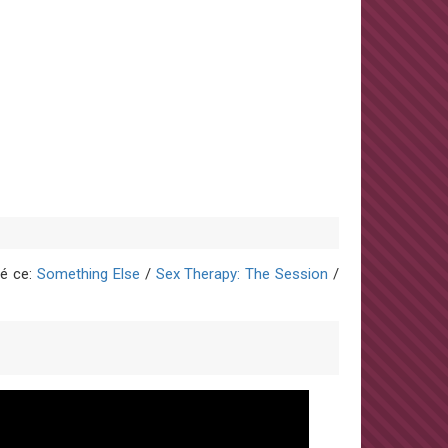
dé ce:
Something Else
/
Sex Therapy: The Session
/