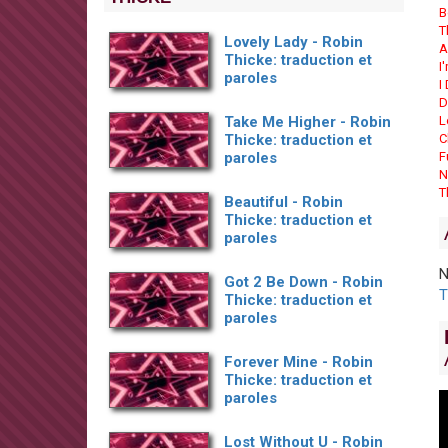
B
T
Lovely Lady - Robin
A
Thicke: traduction et
I
paroles
I
D
Take Me Higher - Robin
L
Thicke: traduction et
C
paroles
F
N
T
Beautiful - Robin
Thicke: traduction et
paroles
N
Got 2 Be Down - Robin
T
Thicke: traduction et
paroles
Forever Mine - Robin
Thicke: traduction et
paroles
Lost Without U - Robin