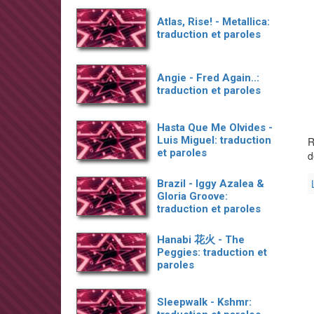
Atlas, Rise! - Metallica:
traduction et paroles
Angie - Fred Again..:
traduction et paroles
Hasta Que Me Olvides -
Luis Miguel: traduction
R
et paroles
d
Brazil - Iggy Azalea &
Gloria Groove:
traduction et paroles
Hanabi 花火 - The
Peggies: traduction et
paroles
Sleepwalk - Kshmr: