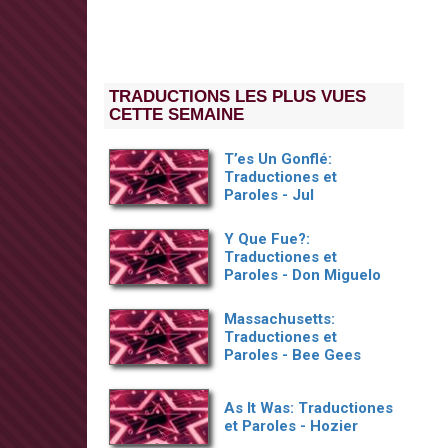
TRADUCTIONS LES PLUS VUES
CETTE SEMAINE
T’es Un Gonflé:
Traductiones et
Paroles - Jul
Y Que Fue?:
Traductiones et
Paroles - Don Miguelo
Massachusetts:
Traductiones et
Paroles - Bee Gees
As It Was: Traductiones
et Paroles - Hozier