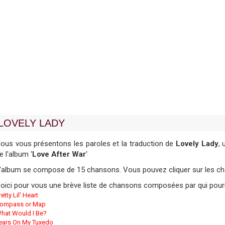
LOVELY LADY
ous vous présentons les paroles et la traduction de
Lovely Lady
,
e l'album '
Love After War
'
'album se compose de 15 chansons. Vous pouvez cliquer sur les chan
oici pour vous une brève liste de chansons composées par qui pourr
retty Lil' Heart
ompass or Map
hat Would I Be?
ears On My Tuxedo