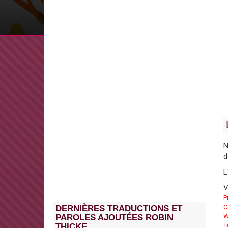
N
d
L
V
P
C
DERNIÈRES TRADUCTIONS ET
W
PAROLES AJOUTÉES ROBIN
T
THICKE