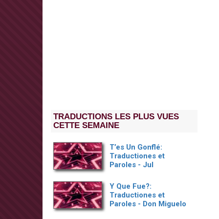
TRADUCTIONS LES PLUS VUES
CETTE SEMAINE
T’es Un Gonflé:
Traductiones et
Paroles - Jul
Y Que Fue?:
Traductiones et
Paroles - Don Miguelo