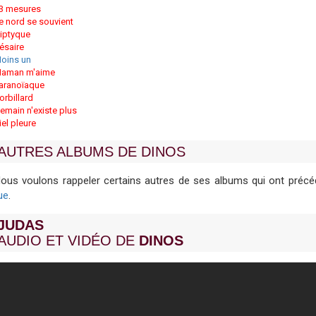
3 mesures
e nord se souvient
iptyque
ésaire
oins un
aman m'aime
aranoïaque
orbillard
emain n'existe plus
iel pleure
AUTRES ALBUMS DE DINOS
ous voulons rappeler certains autres de ses albums qui ont préc
ue
.
JUDAS
AUDIO ET VIDÉO DE
DINOS