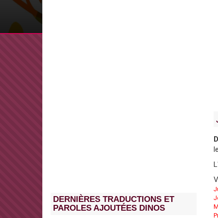
D
l
L
V
J
J
DERNIÈRES TRADUCTIONS ET
M
PAROLES AJOUTÉES DINOS
P