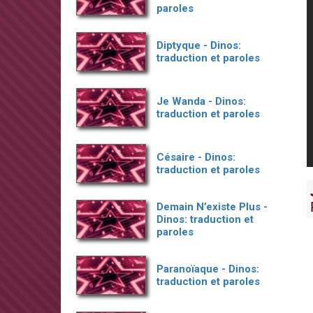
paroles
Diptyque - Dinos:
traduction et paroles
Je Wanda - Dinos:
traduction et paroles
Césaire - Dinos:
traduction et paroles
Demain N’existe Plus -
Dinos: traduction et
paroles
Paranoïaque - Dinos:
traduction et paroles