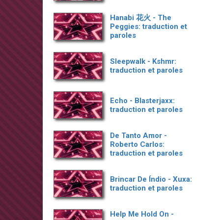
Hanabi 花火 - The
Peggies: traduction et
paroles
Sleepwalk - Kshmr:
traduction et paroles
Echo - Blasterjaxx:
traduction et paroles
De Tanto Amor -
Roberto Carlos:
traduction et paroles
Brincar De Índio - Xuxa:
traduction et paroles
Help Me Hold On -