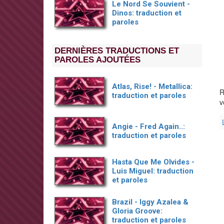
Le Nord Se Souvient -
Dinos: traduction et
paroles
DERNIÈRES TRADUCTIONS ET
PAROLES AJOUTÉES
Atlas, Rise! - Metallica:
R
traduction et paroles
v
Angie - Fred Again..:
traduction et paroles
Hasta Que Me Olvides -
Luis Miguel: traduction
et paroles
Brazil - Iggy Azalea &
Gloria Groove:
traduction et paroles