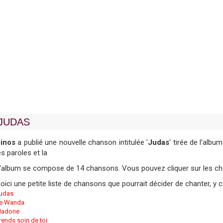
JUDAS
inos
a publié une nouvelle chanson intitulée '
Judas
' tirée de l'album
es paroles et la
'album se compose de 14 chansons. Vous pouvez cliquer sur les chan
oici une petite liste de chansons que pourrait décider de chanter, y
udas
e Wanda
adone
rends soin de toi