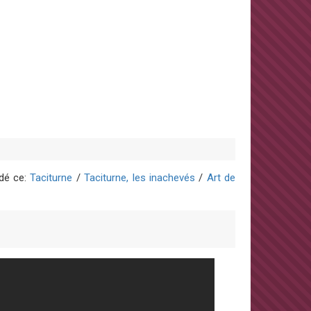
édé ce:
Taciturne
/
Taciturne, les inachevés
/
Art de