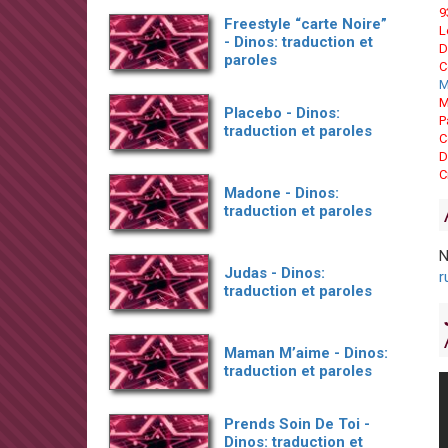
9
Freestyle “carte Noire”
L
- Dinos: traduction et
D
paroles
C
M
M
Placebo - Dinos:
P
traduction et paroles
C
D
C
Madone - Dinos:
traduction et paroles
N
Judas - Dinos:
r
traduction et paroles
Maman M’aime - Dinos:
traduction et paroles
Prends Soin De Toi -
Dinos: traduction et