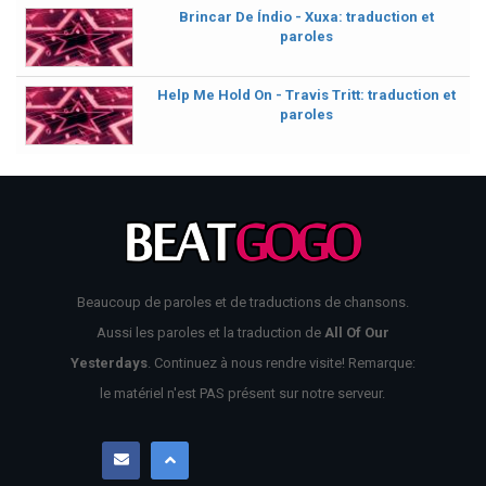
Brincar De Índio - Xuxa: traduction et
paroles
Help Me Hold On - Travis Tritt: traduction et
paroles
Beaucoup de paroles et de traductions de chansons.
Aussi les paroles et la traduction de
All Of Our
Yesterdays
. Continuez à nous rendre visite! Remarque:
le matériel n'est PAS présent sur notre serveur.