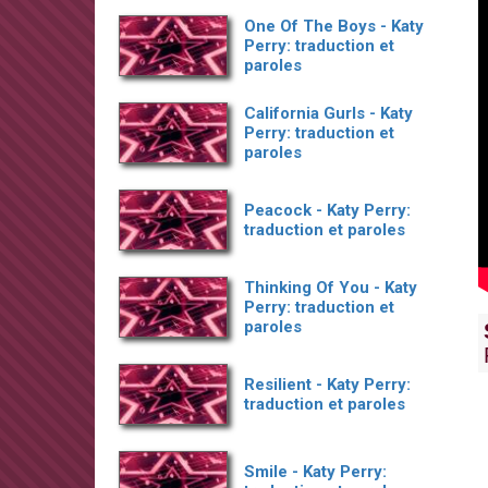
One Of The Boys - Katy
Perry: traduction et
paroles
California Gurls - Katy
Perry: traduction et
paroles
Peacock - Katy Perry:
traduction et paroles
Thinking Of You - Katy
Perry: traduction et
paroles
Resilient - Katy Perry:
traduction et paroles
Smile - Katy Perry: