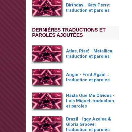
Birthday - Katy Perry:
traduction et paroles
DERNIÈRES TRADUCTIONS ET
PAROLES AJOUTÉES
Atlas, Rise! - Metallica:
traduction et paroles
Angie - Fred Again..:
traduction et paroles
Hasta Que Me Olvides -
Luis Miguel: traduction
et paroles
Brazil - Iggy Azalea &
Gloria Groove:
traduction et paroles