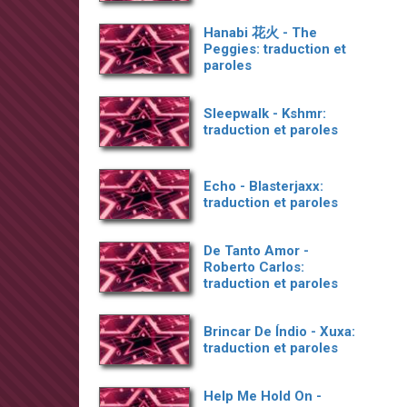
Hanabi 花火 - The
Peggies: traduction et
paroles
Sleepwalk - Kshmr:
traduction et paroles
Echo - Blasterjaxx:
traduction et paroles
De Tanto Amor -
Roberto Carlos:
traduction et paroles
Brincar De Índio - Xuxa:
traduction et paroles
Help Me Hold On -