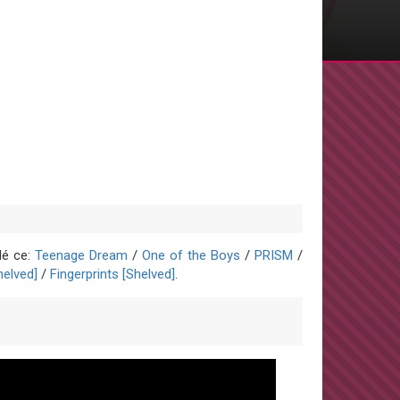
dé ce:
Teenage Dream
/
One of the Boys
/
PRISM
/
helved]
/
Fingerprints [Shelved]
.