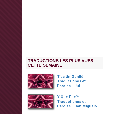
TRADUCTIONS LES PLUS VUES
CETTE SEMAINE
T’es Un Gonflé:
Traductiones et
Paroles - Jul
Y Que Fue?:
Traductiones et
Paroles - Don Miguelo