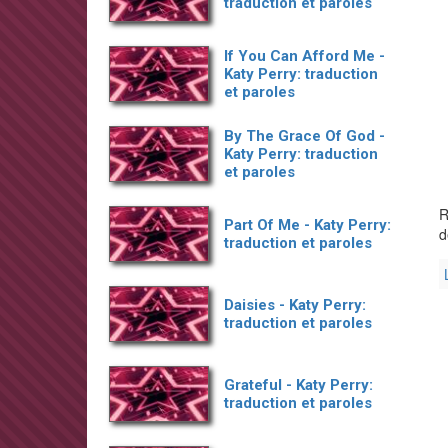
traduction et paroles
If You Can Afford Me -
Katy Perry: traduction
et paroles
By The Grace Of God -
Katy Perry: traduction
et paroles
R
Part Of Me - Katy Perry:
d
traduction et paroles
Daisies - Katy Perry:
traduction et paroles
Grateful - Katy Perry:
traduction et paroles