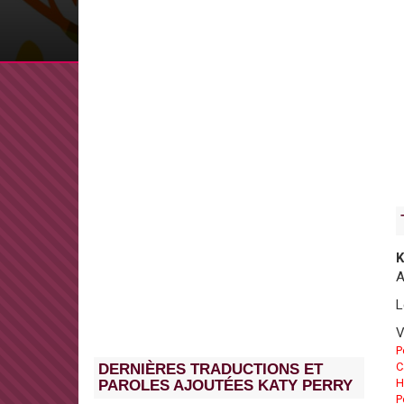
K
A
L
V
P
C
DERNIÈRES TRADUCTIONS ET
H
PAROLES AJOUTÉES KATY PERRY
P