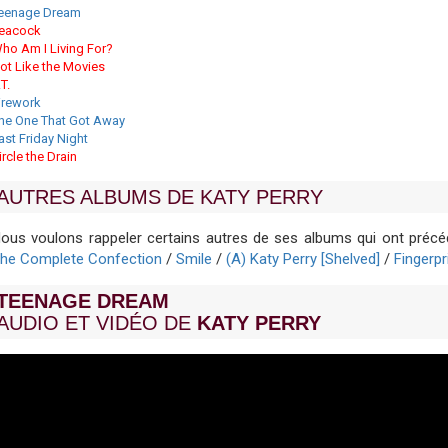
eenage Dream
eacock
ho Am I Living For?
ot Like the Movies
.T.
irework
he One That Got Away
ast Friday Night
ircle the Drain
AUTRES ALBUMS DE KATY PERRY
ous voulons rappeler certains autres de ses albums qui ont préc
he Complete Confection
/
Smile
/
(A) Katy Perry [Shelved]
/
Fingerpr
TEENAGE DREAM
AUDIO ET VIDÉO DE
KATY PERRY