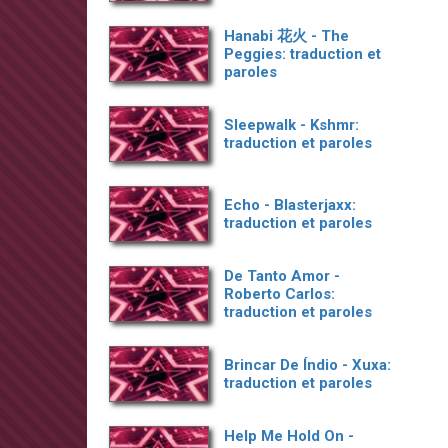
Hanabi 花火 - The
Peggies: traduction et
paroles
Sleepwalk - Kshmr:
traduction et paroles
Echo - Blasterjaxx:
traduction et paroles
De Tanto Amor -
Roberto Carlos:
traduction et paroles
Brincar De Índio - Xuxa:
traduction et paroles
Help Me Hold On -