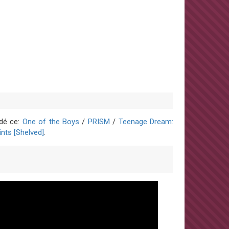
édé ce:
One of the Boys
/
PRISM
/
Teenage Dream:
ints [Shelved]
.