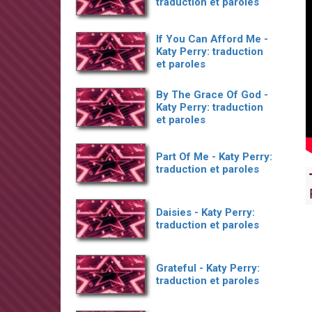
traduction et paroles
If You Can Afford Me -
Katy Perry: traduction
et paroles
By The Grace Of God -
Katy Perry: traduction
et paroles
Part Of Me - Katy Perry:
traduction et paroles
Daisies - Katy Perry:
traduction et paroles
Grateful - Katy Perry:
traduction et paroles