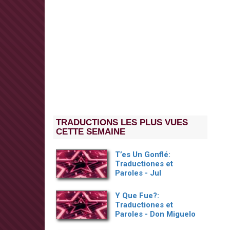
TRADUCTIONS LES PLUS VUES
CETTE SEMAINE
T’es Un Gonflé:
Traductiones et
Paroles - Jul
Y Que Fue?:
Traductiones et
Paroles - Don Miguelo