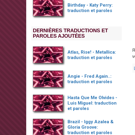
Birthday - Katy Perry:
traduction et paroles
DERNIÈRES TRADUCTIONS ET
PAROLES AJOUTÉES
R
Atlas, Rise! - Metallica:
v
traduction et paroles
Angie - Fred Again..:
traduction et paroles
Hasta Que Me Olvides -
Luis Miguel: traduction
et paroles
Brazil - Iggy Azalea &
Gloria Groove:
traduction et paroles