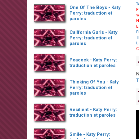
T
One Of The Boys - Katy
P
Perry: traduction et
W
paroles
N
E
California Gurls - Katy
F
Perry: traduction et
T
paroles
L
C
Peacock - Katy Perry:
traduction et paroles
N
T
Thinking Of You - Katy
Perry: traduction et
paroles
Resilient - Katy Perry:
traduction et paroles
Smile - Katy Perry: