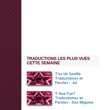
TRADUCTIONS LES PLUS VUES
CETTE SEMAINE
T’es Un Gonflé:
Traductiones et
Paroles - Jul
Y Que Fue?:
Traductiones et
Paroles - Don Miguelo