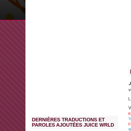
J
v
L
V
K
T
DERNIÈRES TRADUCTIONS ET
F
PAROLES AJOUTÉES JUICE WRLD
W