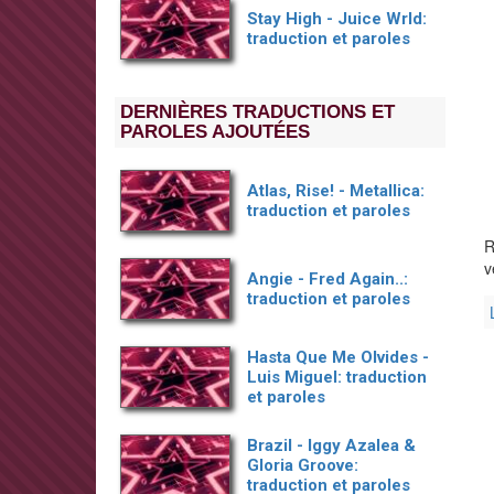
Stay High - Juice Wrld:
traduction et paroles
DERNIÈRES TRADUCTIONS ET
PAROLES AJOUTÉES
Atlas, Rise! - Metallica:
traduction et paroles
R
v
Angie - Fred Again..:
traduction et paroles
Hasta Que Me Olvides -
Luis Miguel: traduction
et paroles
Brazil - Iggy Azalea &
Gloria Groove:
traduction et paroles