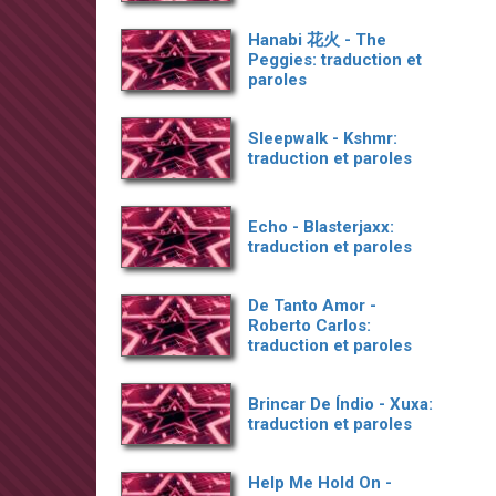
Hanabi 花火 - The
Peggies: traduction et
paroles
Sleepwalk - Kshmr:
traduction et paroles
Echo - Blasterjaxx:
traduction et paroles
De Tanto Amor -
Roberto Carlos:
traduction et paroles
Brincar De Índio - Xuxa:
traduction et paroles
Help Me Hold On -