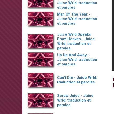
Juice Wrld: traduction
et paroles
Man Of The Year -
Juice Wrld: traduction
et paroles
Juice Wrld Speaks
From Heaven - Juice
Wrld: traduction et
paroles
Up Up And Away -
Juice Wrld: traduction
et paroles
Can’t Die - Juice Wrld:
traduction et paroles
Screw Juice - Juice
Wrld: traduction et
paroles