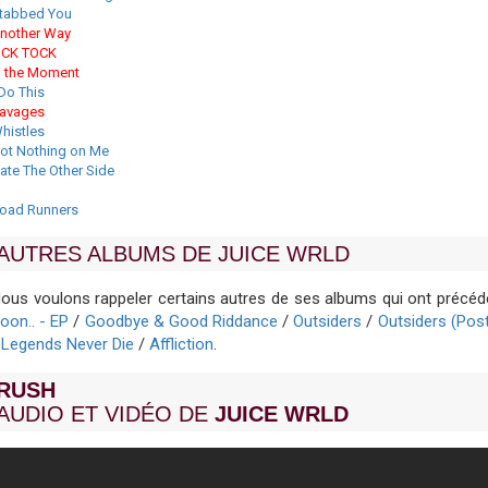
tabbed You
nother Way
ICK TOCK
n the Moment
 Do This
avages
histles
ot Nothing on Me
ate The Other Side
oad Runners
AUTRES ALBUMS DE JUICE WRLD
ous voulons rappeler certains autres de ses albums qui ont précéd
oon.. - EP
/
Goodbye & Good Riddance
/
Outsiders
/
Outsiders (Po
/
Legends Never Die
/
Affliction
.
RUSH
AUDIO ET VIDÉO DE
JUICE WRLD