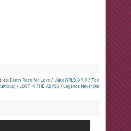
é ce:
Death Race for Love
/
JuiceWRLD 9 9 9
/
Too
stumous)
/
LOST IN THE ABYSS
/
Legends Never Die