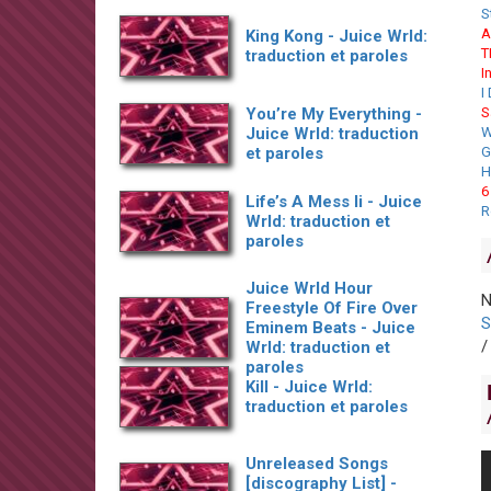
S
A
King Kong - Juice Wrld:
T
traduction et paroles
I
I
You’re My Everything -
S
Juice Wrld: traduction
W
et paroles
G
H
6
Life’s A Mess Ii - Juice
R
Wrld: traduction et
paroles
Juice Wrld Hour
N
Freestyle Of Fire Over
S
Eminem Beats - Juice
Wrld: traduction et
paroles
Kill - Juice Wrld:
traduction et paroles
Unreleased Songs
[discography List] -