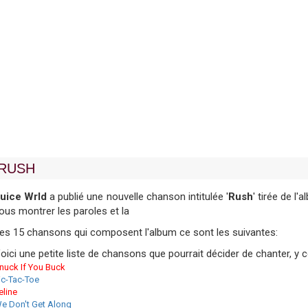
RUSH
uice Wrld
a publié une nouvelle chanson intitulée '
Rush
' tirée de l'a
ous montrer les paroles et la
es 15 chansons qui composent l'album ce sont les suivantes:
oici une petite liste de chansons que pourrait décider de chanter, y
nuck If You Buck
ic-Tac-Toe
eline
e Don't Get Along