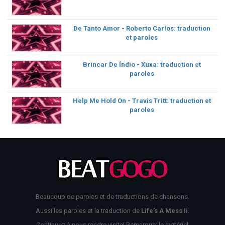
De Tanto Amor - Roberto Carlos: traduction
et paroles
Brincar De Índio - Xuxa: traduction et
paroles
Help Me Hold On - Travis Tritt: traduction et
paroles
Beaucoup de paroles et de traductions de chansons.
Aussi les paroles et la traduction de
Life’s A Mess Ii
.
Continuez à nous rendre visite! Remarque: le matériel