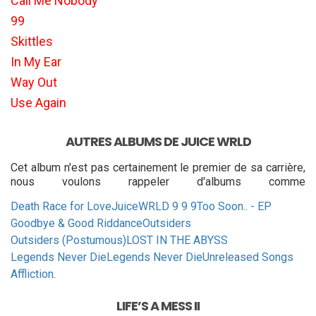
Call Me Nobody
99
Skittles
In My Ear
Way Out
Use Again
AUTRES ALBUMS DE JUICE WRLD
Cet album n'est pas certainement le premier de sa carrière,
nous voulons rappeler d'albums comme
Death Race for Love
JuiceWRLD 9 9 9
Too Soon.. - EP
Goodbye & Good Riddance
Outsiders
Outsiders (Postumous)
LOST IN THE ABYSS
Legends Never Die
Legends Never Die
Unreleased Songs
Affliction
.
LIFE’S A MESS II