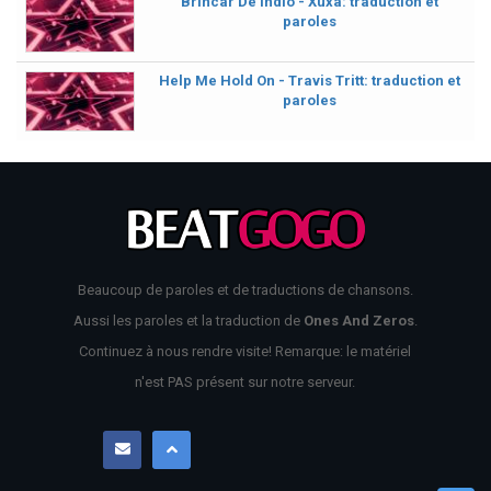
Brincar De Índio - Xuxa: traduction et
paroles
Help Me Hold On - Travis Tritt: traduction et
paroles
Beaucoup de paroles et de traductions de chansons.
Aussi les paroles et la traduction de
Ones And Zeros
.
Continuez à nous rendre visite! Remarque: le matériel
n'est PAS présent sur notre serveur.