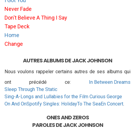
I Got You
Never Fade
Don't Believe A Thing I Say
Tape Deck
Home
Change
AUTRES ALBUMS DE JACK JOHNSON
Nous voulons rappeler certains autres de ses albums qui
ont précédé ce:
In Between Dreams
Sleep Through The Static
Sing-A-Longs and Lullabies for the Film Curious George
On And On
Spotify Singles: Holiday
To The Sea
En Concert
.
ONES AND ZEROS
PAROLES DE
JACK JOHNSON