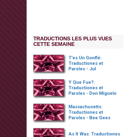
TRADUCTIONS LES PLUS VUES
CETTE SEMAINE
T’es Un Gonflé:
Traductiones et
Paroles - Jul
Y Que Fue?:
Traductiones et
Paroles - Don Miguelo
Massachusetts:
Traductiones et
Paroles - Bee Gees
As It Was: Traductiones