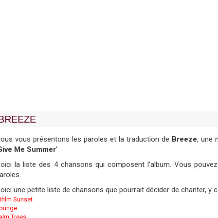
BREEZE
ous vous présentons les paroles et la traduction de
Breeze
, une 
Give Me Summer
'
oici la liste des 4 chansons qui composent l'album. Vous pouvez y
aroles.
oici une petite liste de chansons que pourrait décider de chanter, y
thlm Sunset
ounge
alm Trees