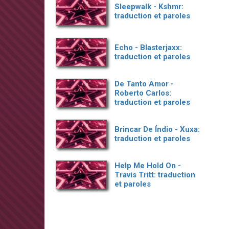
Sleepwalk - Kshmr:
traduction et paroles
Echo - Blasterjaxx:
traduction et paroles
De Tanto Amor -
Roberto Carlos:
traduction et paroles
Brincar De Índio - Xuxa:
traduction et paroles
Help Me Hold On -
Travis Tritt: traduction
et paroles