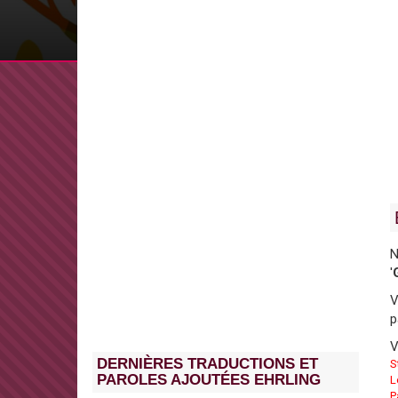
N
'
V
p
V
DERNIÈRES TRADUCTIONS ET
S
PAROLES AJOUTÉES EHRLING
L
P