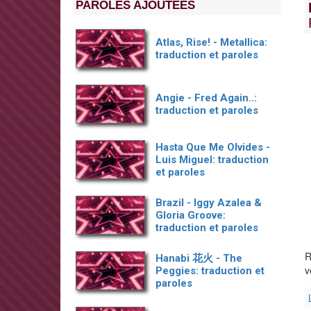
PAROLES AJOUTÉES
Atlas, Rise! - Metallica:
traduction et paroles
Angie - Fred Again..:
traduction et paroles
Hasta Que Me Olvides -
Luis Miguel: traduction
et paroles
Brazil - Iggy Azalea &
Gloria Groove:
traduction et paroles
R
Hanabi 花火 - The
v
Peggies: traduction et
paroles