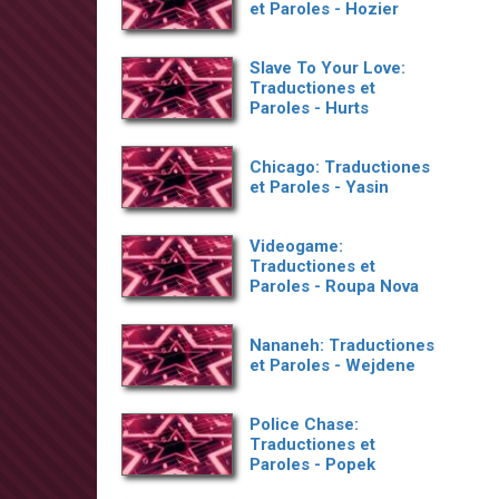
et Paroles - Hozier
Slave To Your Love:
Traductiones et
Paroles - Hurts
Chicago: Traductiones
et Paroles - Yasin
Videogame:
Traductiones et
Paroles - Roupa Nova
Nananeh: Traductiones
et Paroles - Wejdene
Police Chase:
Traductiones et
Paroles - Popek