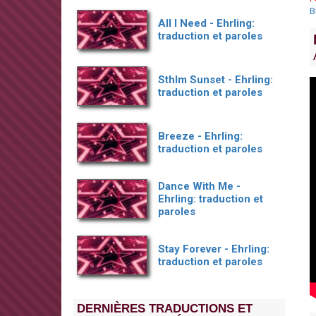
B
All I Need - Ehrling:
traduction et paroles
Sthlm Sunset - Ehrling:
traduction et paroles
Breeze - Ehrling:
traduction et paroles
Dance With Me -
Ehrling: traduction et
paroles
Stay Forever - Ehrling:
traduction et paroles
DERNIÈRES TRADUCTIONS ET