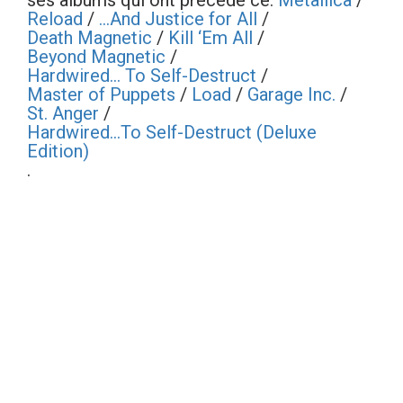
ses albums qui ont précédé ce:
Metallica
/
Reload
/
...And Justice for All
/
Death Magnetic
/
Kill ‘Em All
/
Beyond Magnetic
/
Hardwired... To Self-Destruct
/
Master of Puppets
/
Load
/
Garage Inc.
/
St. Anger
/
Hardwired…To Self-Destruct (Deluxe
Edition)
.