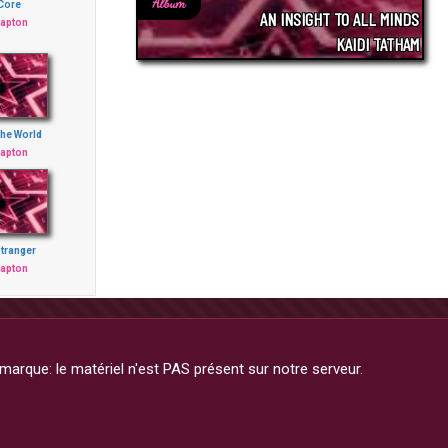
Album
Core
AN INSIGHT TO ALL MINDS
lapton
KAIDI TATHAM
he World
lapton
Stranger
lapton
arque: le matériel n'est PAS présent sur notre serveur.