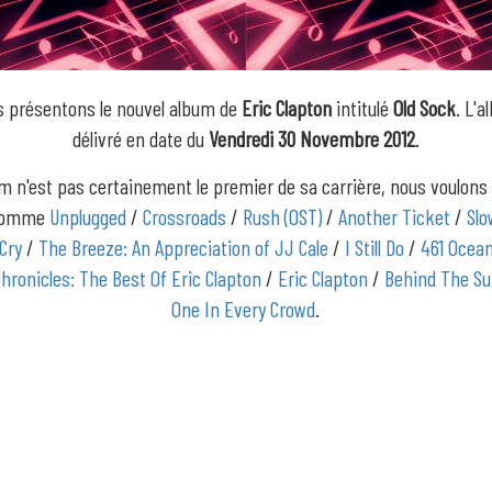
 présentons le nouvel album de
Eric Clapton
intitulé
Old Sock
. L'
délivré en date du
Vendredi 30 Novembre 2012
.
m n'est pas certainement le premier de sa carrière, nous voulons
 comme
Unplugged
/
Crossroads
/
Rush (OST)
/
Another Ticket
/
Sl
Cry
/
The Breeze: An Appreciation of JJ Cale
/
I Still Do
/
461 Ocea
hronicles: The Best Of Eric Clapton
/
Eric Clapton
/
Behind The S
One In Every Crowd
.