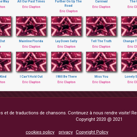
he Way
All Our Past Times
Further On Up The
Carnival
The 
Road
pton
Eric Clapton
Eric Clapton
Eric C
Eric Clapton
 Out
Mainline Florida
Lay Down Sally
Tell The Truth
Change T
m
Eric Clapton
Eric Clapton
Eric Clapton
Eric C
 Kind
I Can't Hold Out
I Will Be There
Miss You
Lonely 
pton
Eric Clapton
Eric Clapton
Eric Clapton
Eric C
 et de traductions de chansons. Continuez à nous rendre visite! Rem
Copyright 2020 @ 2021
cookies policy
privacy
Copyright Policy