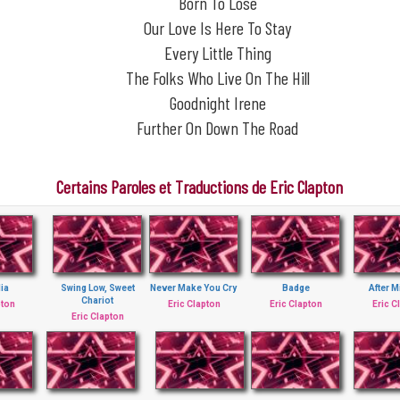
Born To Lose
Our Love Is Here To Stay
Every Little Thing
The Folks Who Live On The Hill
Goodnight Irene
Further On Down The Road
Certains Paroles et Traductions de Eric Clapton
ia
Swing Low, Sweet
Never Make You Cry
Badge
After M
Chariot
pton
Eric Clapton
Eric Clapton
Eric C
Eric Clapton