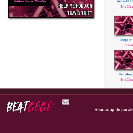
Traduction et Paroles
We’re All T
HELP ME HOLD ON
Eric Cla
TRAVIS TRITT
Steppin'
Crea
Sensitive
Eric Cla
Beaucoup de paroles