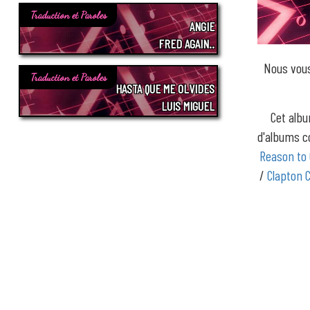
Traduction et Paroles
ANGIE
FRED AGAIN..
Nous vous
Traduction et Paroles
HASTA QUE ME OLVIDES
LUIS MIGUEL
Cet albu
d'albums
Reason to 
/
Clapton C