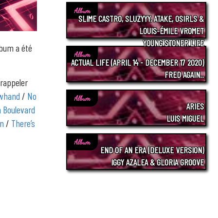
Album
SLIME CASTRO, SLUZYYY, ATAKE, OSIRLS &
LOUIS-ÉMILE VROMET
YOUNG STONER LIFE
album a été
Album
ACTUAL LIFE (APRIL 14 - DECEMBER 17 2020)
FRED AGAIN..
 rappeler
owhand
/
No
Album
ARIES
n Boulevard
LUIS MIGUEL
un
/
There’s
Album
END OF AN ERA (DELUXE VERSION)
IGGY AZALEA & GLORIA GROOVE