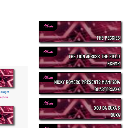
Album
THE PEGGIES
Album
THE LION ACROSS THE FIELD
KSHMR
Album
NICKY ROMERO PRESENTS MIAMI 2014
BLASTERJAXX
idnight
lapton
Album
XOU DA XUXA 3
XUXA