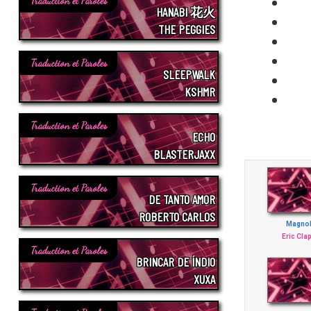
Traduction et Paroles
HANABI 花火
THE PEGGIES
Traduction et Paroles
SLEEPWALK
KSHMR
Traduction et Paroles
ECHO
BLASTERJAXX
Traduction et Paroles
DE TANTO AMOR
ROBERTO CARLOS
Magnol
Eric Cla
Traduction et Paroles
BRINCAR DE ÍNDIO
XUXA