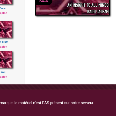
Album
AN INSIGHT TO ALL MINDS
Core
KAIDI TATHAM
lapton
e Truth
lapton
 You
lapton
arque: le matériel n'est PAS présent sur notre serveur.