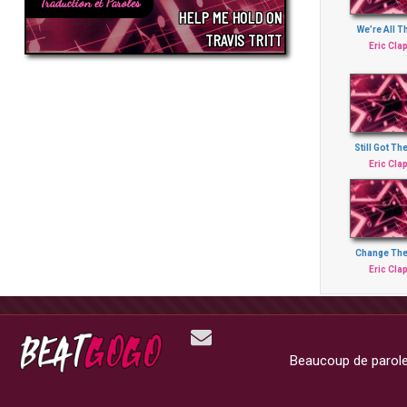
Traduction et Paroles
HELP ME HOLD ON
We’re All T
TRAVIS TRITT
Eric Cla
Still Got Th
Eric Cla
Change The
Eric Cla
Beaucoup de paroles