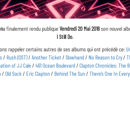
on
a finalement rendu publique
Vendredi 20 Mai 2016
son nouvel alb
I Still Do
.
ons rappeler certains autres de ses albums qui ont précédé ce:
U
s
/
Rush (OST)
/
Another Ticket
/
Slowhand
/
No Reason to Cry
/
T
ation of JJ Cale
/
461 Ocean Boulevard
/
Clapton Chronicles: The B
n
/
Old Sock
/
Eric Clapton
/
Behind The Sun
/
There’s One In Ever