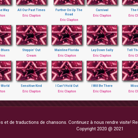
he Way
All Our Past Times
Further On Up The
Carnival
The 
Road
pton
Eric Clapton
Eric Clapton
Eric C
Eric Clapton
e Blues
Steppin' Out
Mainline Florida
Lay Down Sally
Tell Th
pton
Cream
Eric Clapton
Eric Clapton
Eric C
 World
Sensitive Kind
I Can't Hold Out
I Will Be There
Miss
pton
Eric Clapton
Eric Clapton
Eric Clapton
Eric C
 et de traductions de chansons. Continuez à nous rendre visite! Rem
Copyright 2020 @ 2021