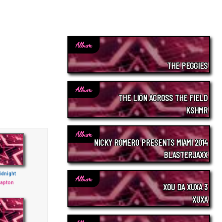
Album
THE PEGGIES
Album
THE LION ACROSS THE FIELD
KSHMR
Album
NICKY ROMERO PRESENTS MIAMI 2014
BLASTERJAXX
idnight
Album
lapton
XOU DA XUXA 3
XUXA