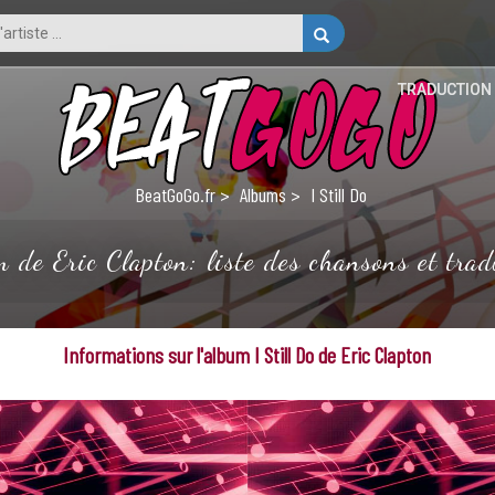
TRADUCTION
BeatGoGo.fr
Albums
I Still Do
m de Eric Clapton: liste des chansons et trad
Informations sur l'album I Still Do de Eric Clapton