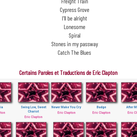
Freight Train
Cypress Grove
I'll be alright
Lonesome
Spiral
Stones in my passway
Catch The Blues
Certains Paroles et Traductions de Eric Clapton
ia
Swing Low, Sweet
Never Make You Cry
Badge
After M
Chariot
pton
Eric Clapton
Eric Clapton
Eric C
Eric Clapton