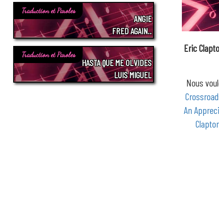
Traduction et Paroles
ANGIE
FRED AGAIN..
Eric Clapt
Traduction et Paroles
HASTA QUE ME OLVIDES
LUIS MIGUEL
Nous voul
Crossroad
An Appreci
Clapto