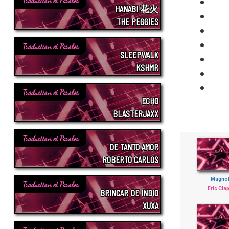
Traduction et Paroles
HANABI 花火
THE PEGGIES
Traduction et Paroles
SLEEPWALK
KSHMR
Traduction et Paroles
ECHO
BLASTERJAXX
Traduction et Paroles
DE TANTO AMOR
ROBERTO CARLOS
Magnol
Traduction et Paroles
Eric Cla
BRINCAR DE ÍNDIO
XUXA