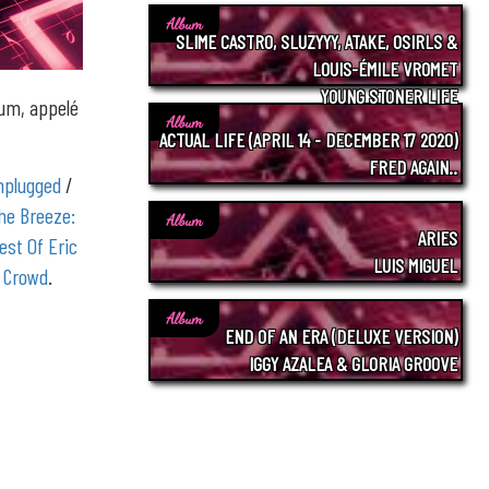
Album
SLIME CASTRO, SLUZYYY, ATAKE, OSIRLS &
LOUIS-ÉMILE VROMET
YOUNG STONER LIFE
um, appelé
Album
ACTUAL LIFE (APRIL 14 - DECEMBER 17 2020)
FRED AGAIN..
nplugged
/
he Breeze:
Album
ARIES
est Of Eric
LUIS MIGUEL
y Crowd
.
Album
END OF AN ERA (DELUXE VERSION)
IGGY AZALEA & GLORIA GROOVE