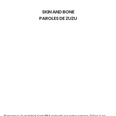
SKIN AND BONE
PAROLES DE
ZUZU
Remarque: le matériel n'est PAS présent sur notre serveur. Grâce à ce