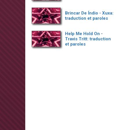
Brincar De Índio - Xuxa:
traduction et paroles
Help Me Hold On -
Travis Tritt: traduction
et paroles