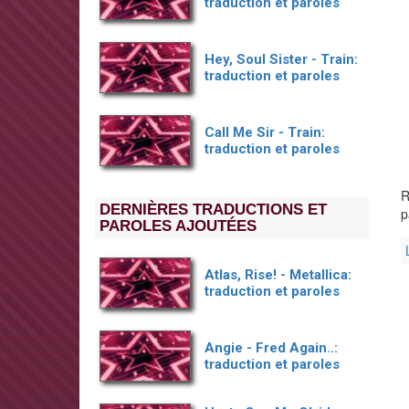
traduction et paroles
Hey, Soul Sister - Train:
traduction et paroles
Call Me Sir - Train:
traduction et paroles
R
DERNIÈRES TRADUCTIONS ET
p
PAROLES AJOUTÉES
Atlas, Rise! - Metallica:
traduction et paroles
Angie - Fred Again..:
traduction et paroles