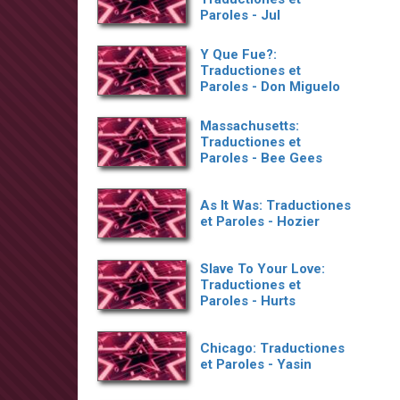
Paroles - Jul
Y Que Fue?:
Traductiones et
Paroles - Don Miguelo
Massachusetts:
Traductiones et
Paroles - Bee Gees
As It Was: Traductiones
et Paroles - Hozier
Slave To Your Love:
Traductiones et
Paroles - Hurts
Chicago: Traductiones
et Paroles - Yasin