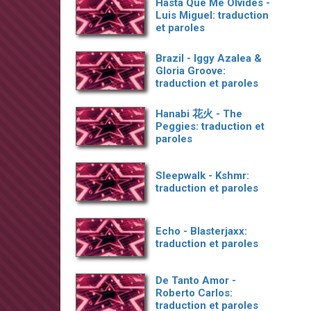
Hasta Que Me Olvides -
Luis Miguel: traduction
et paroles
Brazil - Iggy Azalea &
Gloria Groove:
traduction et paroles
Hanabi 花火 - The
Peggies: traduction et
paroles
Sleepwalk - Kshmr:
traduction et paroles
Echo - Blasterjaxx:
traduction et paroles
De Tanto Amor -
Roberto Carlos:
traduction et paroles