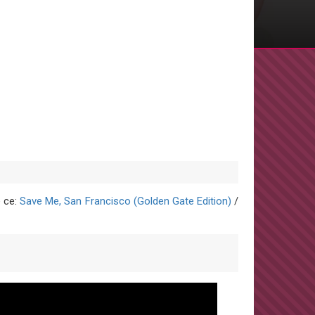
é ce:
Save Me, San Francisco (Golden Gate Edition)
/