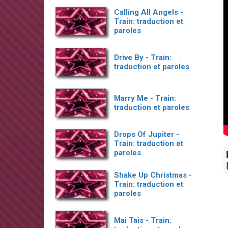
Calling All Angels -
Train: traduction et
paroles
Drive By - Train:
traduction et paroles
Marry Me - Train:
traduction et paroles
Drops Of Jupiter -
Train: traduction et
paroles
Shake Up Christmas -
Train: traduction et
paroles
Mai Tais - Train: