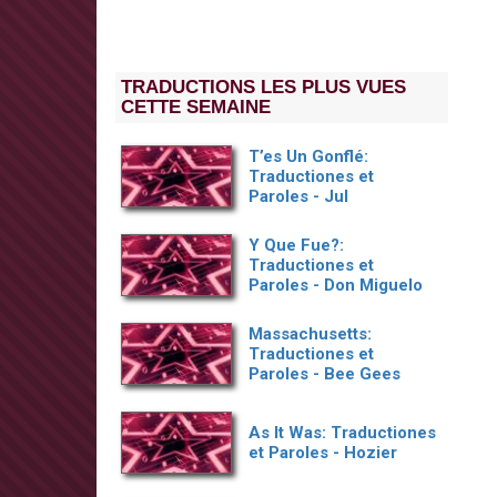
TRADUCTIONS LES PLUS VUES
CETTE SEMAINE
T’es Un Gonflé:
Traductiones et
Paroles - Jul
Y Que Fue?:
Traductiones et
Paroles - Don Miguelo
Massachusetts:
Traductiones et
Paroles - Bee Gees
As It Was: Traductiones
et Paroles - Hozier