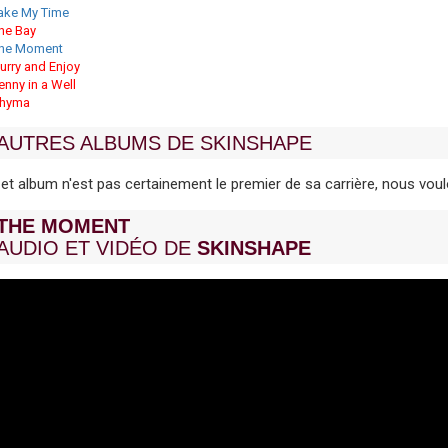
ake My Time
he Bay
he Moment
urry and Enjoy
enny in a Well
hyma
AUTRES ALBUMS DE SKINSHAPE
et album n'est pas certainement le premier de sa carrière, nous v
THE MOMENT
AUDIO ET VIDÉO DE
SKINSHAPE