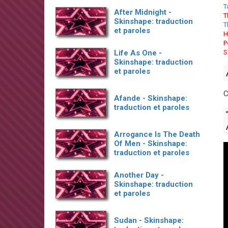
T
After Midnight -
T
Skinshape: traduction
T
et paroles
H
P
Life As One -
S
Skinshape: traduction
et paroles
C
Afande - Skinshape:
traduction et paroles
Arrogance Is The Death
Of Men - Skinshape:
traduction et paroles
Another Day -
Skinshape: traduction
et paroles
Sudan - Skinshape: