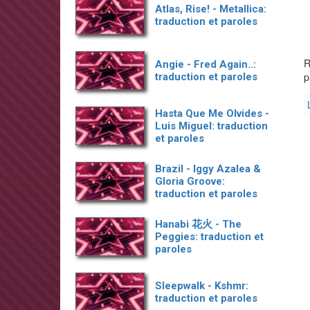
Atlas, Rise! - Metallica:
traduction et paroles
R
Angie - Fred Again..:
p
traduction et paroles
Hasta Que Me Olvides -
Luis Miguel: traduction
et paroles
Brazil - Iggy Azalea &
Gloria Groove:
traduction et paroles
Hanabi 花火 - The
Peggies: traduction et
paroles
Sleepwalk - Kshmr:
traduction et paroles