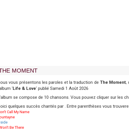
THE MOMENT
ous vous présentons les paroles et la traduction de
The Moment
,
'album '
Life & Love
' publié Samedi 1 Août 2026
'album se compose de 10 chansons. Vous pouvez cliquer sur les chan
oici quelques succès chantés par . Entre parenthèses vous trouvere
on't Call My Name
ountayne
nside
 Won't Be There