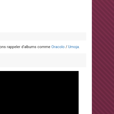
oulons rappeler d'albums comme
Oracolo
/
Umoja
.