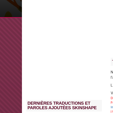
N
l
L
V
D
F
DERNIÈRES TRADUCTIONS ET
I
PAROLES AJOUTÉES SKINSHAPE
I