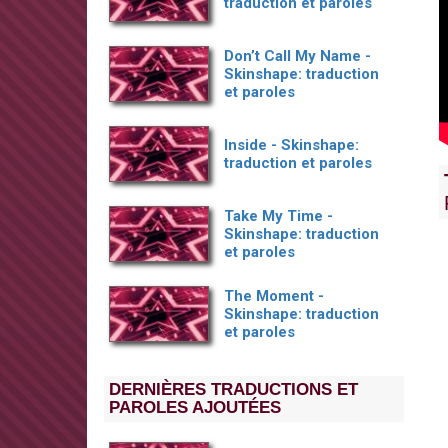
traduction et paroles
Don’t Call My Name -
Skinshape: traduction
et paroles
Inside - Skinshape:
traduction et paroles
Take My Time -
Skinshape: traduction
et paroles
The Moment -
Skinshape: traduction
et paroles
DERNIÈRES TRADUCTIONS ET
PAROLES AJOUTÉES