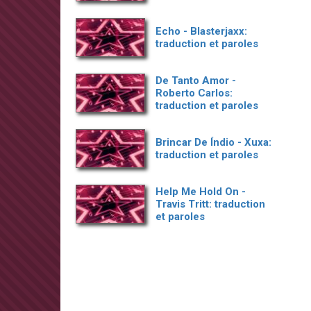
Echo - Blasterjaxx:
traduction et paroles
De Tanto Amor -
Roberto Carlos:
traduction et paroles
Brincar De Índio - Xuxa:
traduction et paroles
Help Me Hold On -
Travis Tritt: traduction
et paroles