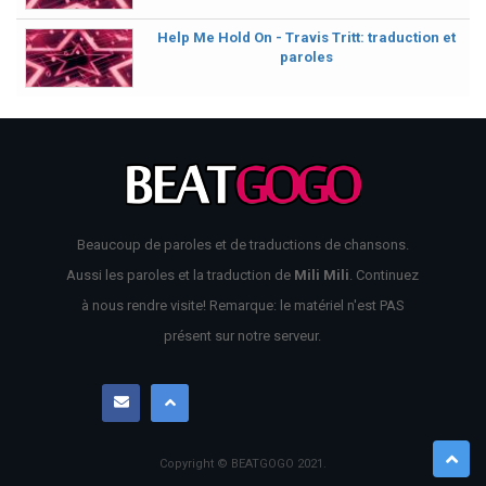
Help Me Hold On - Travis Tritt: traduction et
paroles
Beaucoup de paroles et de traductions de chansons.
Aussi les paroles et la traduction de
Mili Mili
. Continuez
à nous rendre visite! Remarque: le matériel n'est PAS
présent sur notre serveur.
Copyright © BEATGOGO
2021
.