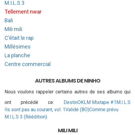
M.I.L.S 3
Tellement nwar
Bali
Mili mili
C'était le rap
Millésimes
La planche
Centre commercial
AUTRES ALBUMS DE NINHO
Nous voulons rappeler certains autres de ses albums qui
ont précédé ce:
Destin
OKLM Mixtape #1
M.I.L.S
Ils sont pas au courant, vol. 1
Validé (BO)
Comme prévu
M.I.L.S 3 (Réédition)
.
MILI MILI