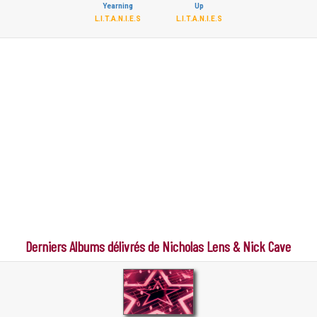
Yearning
Up
L.I.T.A.N.I.E.S
L.I.T.A.N.I.E.S
Derniers Albums délivrés de Nicholas Lens & Nick Cave