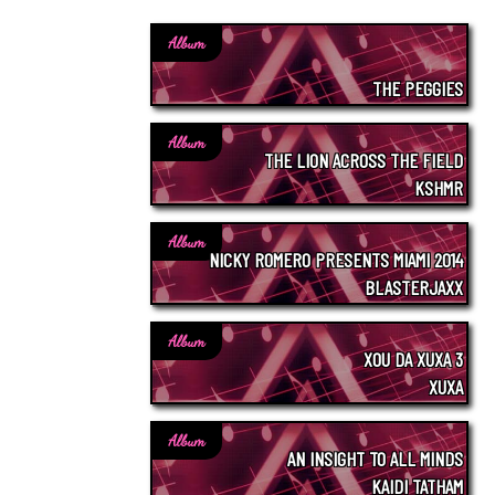
Album
THE PEGGIES
Album
THE LION ACROSS THE FIELD
KSHMR
Album
NICKY ROMERO PRESENTS MIAMI 2014
BLASTERJAXX
Album
XOU DA XUXA 3
XUXA
Album
AN INSIGHT TO ALL MINDS
KAIDI TATHAM