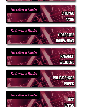
Traduction et Paroles
CHICAGO
YASIN
Traduction et Paroles
VIDEOGAME
ROUPA NOVA
Traduction et Paroles
NANANEH
WEJDENE
Traduction et Paroles
POLICE CHASE
POPEK
Traduction et Paroles
BPM
DAMSO