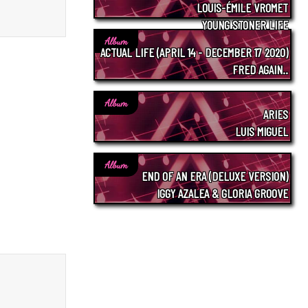
LOUIS-ÉMILE VROMET
YOUNG STONER LIFE
Album
ACTUAL LIFE (APRIL 14 - DECEMBER 17 2020)
FRED AGAIN..
Album
ARIES
LUIS MIGUEL
Album
END OF AN ERA (DELUXE VERSION)
IGGY AZALEA & GLORIA GROOVE