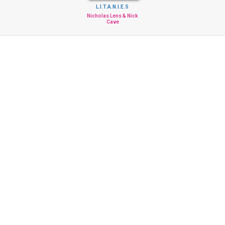
L.I.T.A.N.I.E.S
Nicholas Lens & Nick
Cave