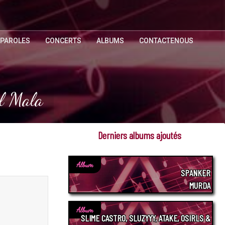
 PAROLES
CONCERTS
ALBUMS
CONTACTENOUS
el Mala
Derniers albums ajoutés
Album
SPANKER
MURDA
Album
SLIME CASTRO, SLUZYYY, ATAKE, OSIRLS &