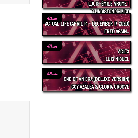
LOUIS-ÉMILE VROMET
YOUNG STONER LIFE
Album
ACTUAL LIFE (APRIL 14 - DECEMBER 17 2020)
FRED AGAIN..
Album
ARIES
LUIS MIGUEL
Album
END OF AN ERA (DELUXE VERSION)
IGGY AZALEA & GLORIA GROOVE