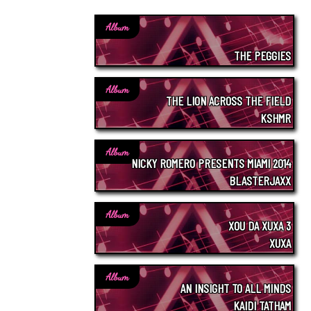
Album
THE PEGGIES
Album
THE LION ACROSS THE FIELD
KSHMR
Album
NICKY ROMERO PRESENTS MIAMI 2014
BLASTERJAXX
Album
XOU DA XUXA 3
XUXA
Album
AN INSIGHT TO ALL MINDS
KAIDI TATHAM