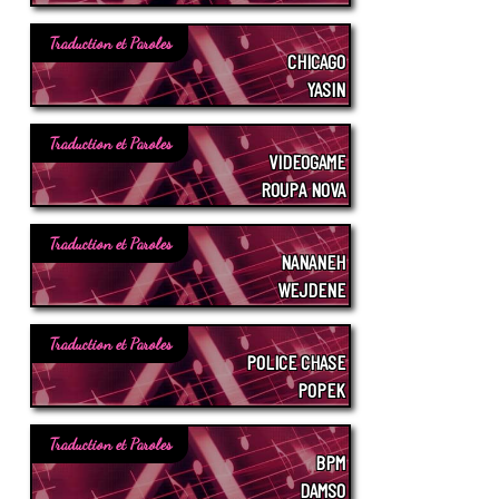
Traduction et Paroles
CHICAGO
YASIN
Traduction et Paroles
VIDEOGAME
ROUPA NOVA
Traduction et Paroles
NANANEH
WEJDENE
Traduction et Paroles
POLICE CHASE
POPEK
Traduction et Paroles
BPM
DAMSO