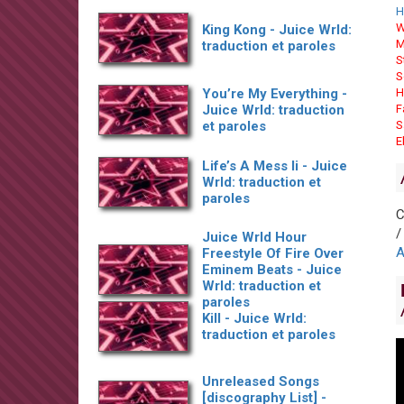
H
W
King Kong - Juice Wrld:
M
traduction et paroles
S
S
You’re My Everything -
H
Juice Wrld: traduction
F
et paroles
S
E
Life’s A Mess Ii - Juice
Wrld: traduction et
paroles
C
Juice Wrld Hour
Freestyle Of Fire Over
Eminem Beats - Juice
Wrld: traduction et
paroles
Kill - Juice Wrld:
traduction et paroles
Unreleased Songs
[discography List] -