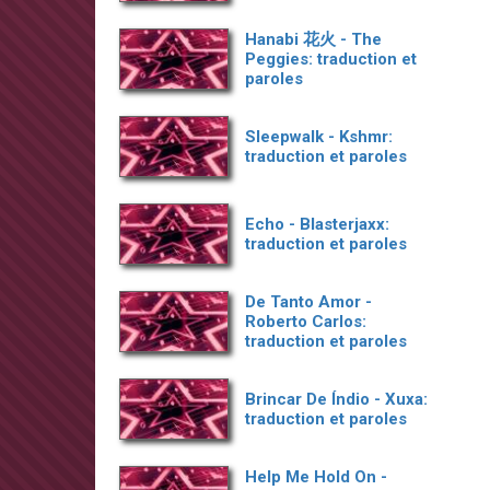
Hanabi 花火 - The
Peggies: traduction et
paroles
Sleepwalk - Kshmr:
traduction et paroles
Echo - Blasterjaxx:
traduction et paroles
De Tanto Amor -
Roberto Carlos:
traduction et paroles
Brincar De Índio - Xuxa:
traduction et paroles
Help Me Hold On -