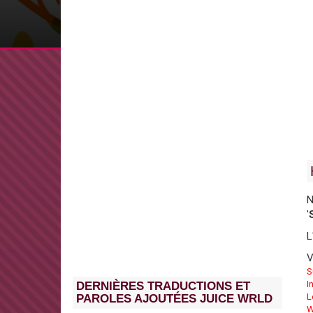
N
'
L
V
S
I
DERNIÈRES TRADUCTIONS ET
L
PAROLES AJOUTÉES JUICE WRLD
W