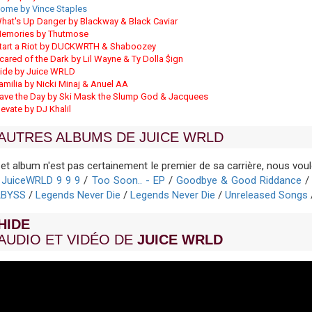
ome by Vince Staples
hat's Up Danger by Blackway & Black Caviar
emories by Thutmose
tart a Riot by DUCKWRTH & Shaboozey
cared of the Dark by Lil Wayne & Ty Dolla $ign
ide by Juice WRLD
amilia by Nicki Minaj & Anuel AA
ave the Day by Ski Mask the Slump God & Jacquees
levate by DJ Khalil
AUTRES ALBUMS DE JUICE WRLD
et album n'est pas certainement le premier de sa carrière, nous v
/
JuiceWRLD 9 9 9
/
Too Soon.. - EP
/
Goodbye & Good Riddance
ABYSS
/
Legends Never Die
/
Legends Never Die
/
Unreleased Songs
HIDE
AUDIO ET VIDÉO DE
JUICE WRLD