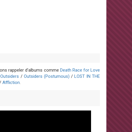
oulons rappeler d'albums comme
Death Race for Love
/
Outsiders
/
Outsiders (Postumous)
/
LOST IN THE
/
Affliction
.