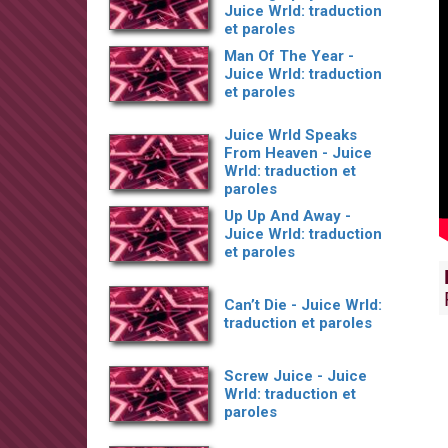
Juice Wrld: traduction
et paroles
Man Of The Year -
Juice Wrld: traduction
et paroles
Juice Wrld Speaks
From Heaven - Juice
Wrld: traduction et
paroles
Up Up And Away -
Juice Wrld: traduction
et paroles
Can’t Die - Juice Wrld:
traduction et paroles
Screw Juice - Juice
Wrld: traduction et
paroles