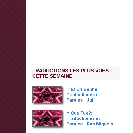
TRADUCTIONS LES PLUS VUES
CETTE SEMAINE
T’es Un Gonflé:
Traductiones et
Paroles - Jul
Y Que Fue?:
Traductiones et
Paroles - Don Miguelo