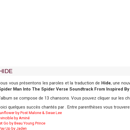
HIDE
ous vous présentons les paroles et la traduction de
Hide
, une nou
Spider Man Into The Spider Verse Soundtrack From Inspired By
'album se compose de 13 chansons. Vous pouvez cliquer sur les chan
oici quelques succès chantés par . Entre parenthèses vous trouvere
unflower by Post Malone & Swae Lee
nvincible by Aminé
et Go by Beau Young Prince
ay Up by Jaden