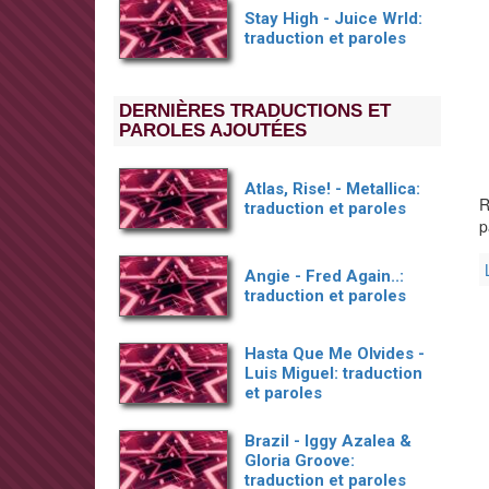
Stay High - Juice Wrld:
traduction et paroles
DERNIÈRES TRADUCTIONS ET
PAROLES AJOUTÉES
Atlas, Rise! - Metallica:
R
traduction et paroles
p
Angie - Fred Again..:
traduction et paroles
Hasta Que Me Olvides -
Luis Miguel: traduction
et paroles
Brazil - Iggy Azalea &
Gloria Groove:
traduction et paroles