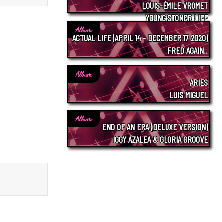
LOUIS-ÉMILE VROMET
YOUNG STONER LIFE
Album
ACTUAL LIFE (APRIL 14 - DECEMBER 17 2020)
FRED AGAIN..
Album
ARIES
LUIS MIGUEL
Album
END OF AN ERA (DELUXE VERSION)
IGGY AZALEA & GLORIA GROOVE