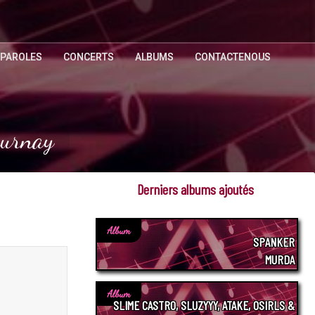
 PAROLES
CONCERTS
ALBUMS
CONTACTENOUS
curnay
Derniers albums ajoutés
Album
SPANKER
MURDA
Album
SLIME CASTRO, SLUZYYY, ATAKE, OSIRLS &