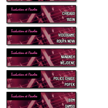
Traduction et Paroles
CHICAGO
YASIN
Traduction et Paroles
VIDEOGAME
ROUPA NOVA
Traduction et Paroles
NANANEH
WEJDENE
Traduction et Paroles
POLICE CHASE
POPEK
Traduction et Paroles
BPM
DAMSO