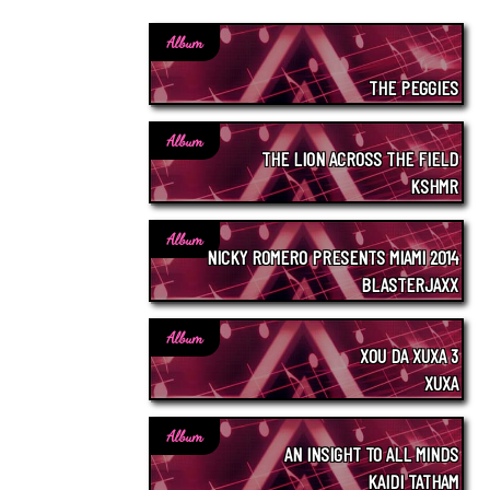
Album
THE PEGGIES
Album
THE LION ACROSS THE FIELD
KSHMR
Album
NICKY ROMERO PRESENTS MIAMI 2014
BLASTERJAXX
Album
XOU DA XUXA 3
XUXA
Album
AN INSIGHT TO ALL MINDS
KAIDI TATHAM