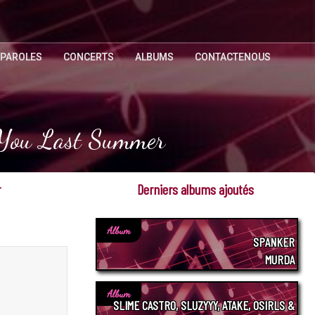
 PAROLES
CONCERTS
ALBUMS
CONTACTENOUS
r You Last Summer
r
Derniers albums ajoutés
Album
SPANKER
MURDA
Album
SLIME CASTRO, SLUZYYY, ATAKE, OSIRLS &