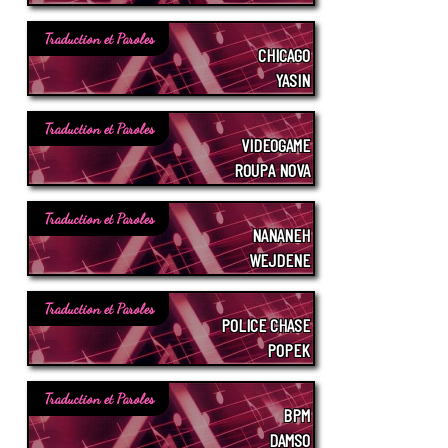
Traduction et Paroles
CHICAGO
YASIN
Traduction et Paroles
VIDEOGAME
ROUPA NOVA
Traduction et Paroles
NANANEH
WEJDENE
Traduction et Paroles
POLICE CHASE
POPEK
Traduction et Paroles
BPM
DAMSO