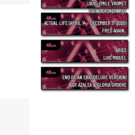
LOUIS-ÉMILE VROMET
YOUNG STONER LIFE
Album
ACTUAL LIFE (APRIL 14 - DECEMBER 17 2020)
FRED AGAIN..
Album
ARIES
LUIS MIGUEL
Album
END OF AN ERA (DELUXE VERSION)
IGGY AZALEA & GLORIA GROOVE