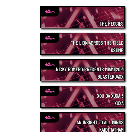
Album
THE PEGGIES
Album
THE LION ACROSS THE FIELD
KSHMR
Album
NICKY ROMERO PRESENTS MIAMI 2014
BLASTERJAXX
Album
XOU DA XUXA 3
XUXA
Album
AN INSIGHT TO ALL MINDS
KAIDI TATHAM