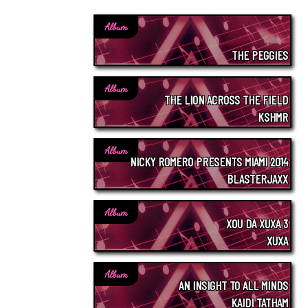
Album
THE PEGGIES
Album
THE LION ACROSS THE FIELD
KSHMR
Album
NICKY ROMERO PRESENTS MIAMI 2014
BLASTERJAXX
Album
XOU DA XUXA 3
XUXA
Album
AN INSIGHT TO ALL MINDS
KAIDI TATHAM