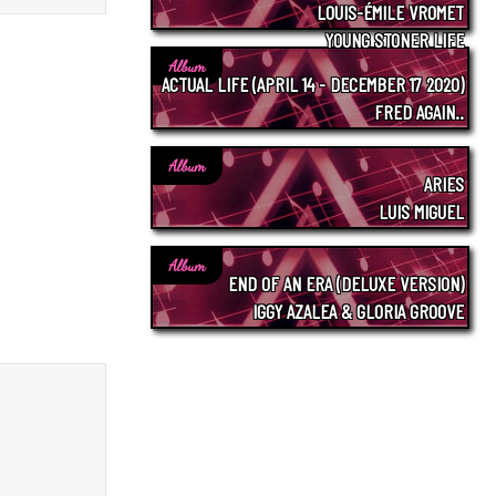
LOUIS-ÉMILE VROMET
YOUNG STONER LIFE
Album
ACTUAL LIFE (APRIL 14 - DECEMBER 17 2020)
FRED AGAIN..
Album
ARIES
LUIS MIGUEL
Album
END OF AN ERA (DELUXE VERSION)
IGGY AZALEA & GLORIA GROOVE