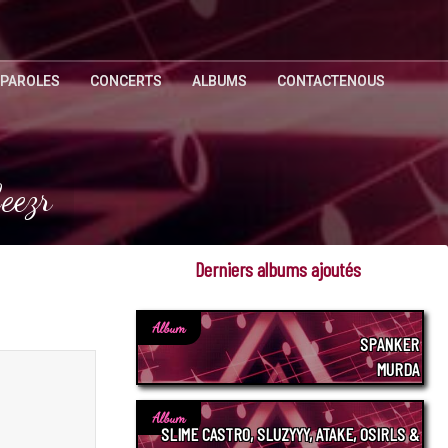
 PAROLES
CONCERTS
ALBUMS
CONTACTENOUS
eezr
Derniers albums ajoutés
Album
SPANKER
MURDA
Album
SLIME CASTRO, SLUZYYY, ATAKE, OSIRLS &