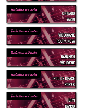
Traduction et Paroles
CHICAGO
YASIN
Traduction et Paroles
VIDEOGAME
ROUPA NOVA
Traduction et Paroles
NANANEH
WEJDENE
Traduction et Paroles
POLICE CHASE
POPEK
Traduction et Paroles
BPM
DAMSO