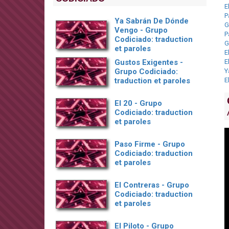
E
P
Ya Sabrán De Dónde
G
Vengo - Grupo
P
Codiciado: traduction
G
et paroles
E
Gustos Exigentes -
E
Grupo Codiciado:
Y
traduction et paroles
E
El 20 - Grupo
Codiciado: traduction
et paroles
Paso Firme - Grupo
Codiciado: traduction
et paroles
El Contreras - Grupo
Codiciado: traduction
et paroles
El Piloto - Grupo