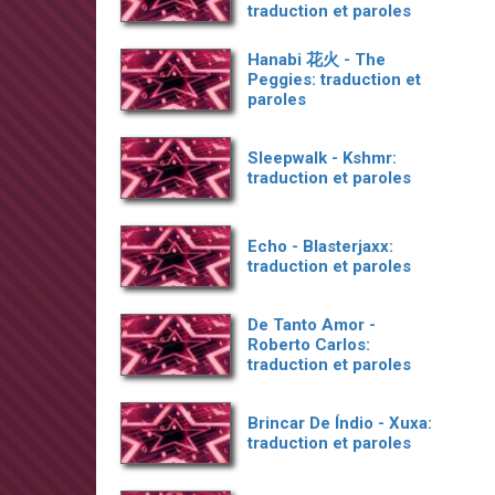
traduction et paroles
Hanabi 花火 - The
Peggies: traduction et
paroles
Sleepwalk - Kshmr:
traduction et paroles
Echo - Blasterjaxx:
traduction et paroles
De Tanto Amor -
Roberto Carlos:
traduction et paroles
Brincar De Índio - Xuxa:
traduction et paroles