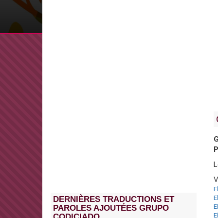
G
L
V
E
E
DERNIÈRES TRADUCTIONS ET
E
PAROLES AJOUTÉES GRUPO
E
CODICIADO