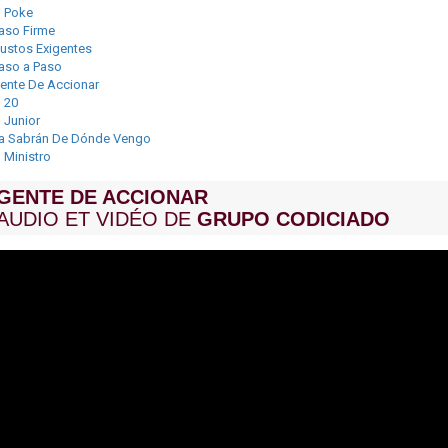
l Poke
aso Firme
ustos Exigentes
aso a Paso
ente De Accionar
l 20
l Junior
a Sabrán De Dónde Vengo
l Ministro
GENTE DE ACCIONAR
AUDIO ET VIDÉO DE
GRUPO CODICIADO