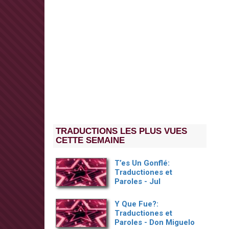
TRADUCTIONS LES PLUS VUES
CETTE SEMAINE
T’es Un Gonflé:
Traductiones et
Paroles - Jul
Y Que Fue?:
Traductiones et
Paroles - Don Miguelo