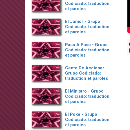
Codiciado: traduction
et paroles
El Junior - Grupo
Codiciado: traduction
et paroles
Paso A Paso - Grupo
Codiciado: traduction
et paroles
Gente De Accionar -
Grupo Codiciado:
traduction et paroles
El Ministro - Grupo
Codiciado: traduction
et paroles
El Poke - Grupo
Codiciado: traduction
et paroles