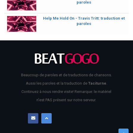
paroles
Help Me Hold On - Travis Tritt: traduction et
paroles
Beaucoup de paroles et de traductions de chansons.
Aussi les paroles et la traduction de
Taciturne
.
Continuez à nous rendre visite! Remarque: le matériel
n'est PAS présent sur notre serveur.