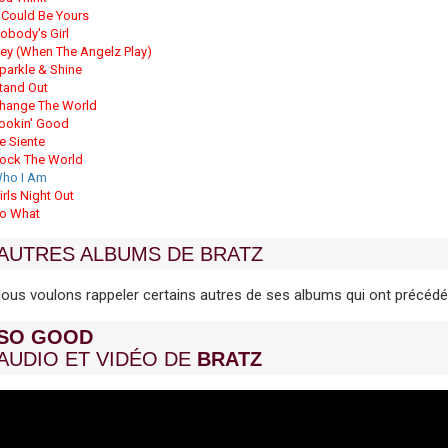
t Could Be Yours
obody's Girl
ey (When The Angelz Play)
parkle & Shine
tand Out
hange The World
ookin' Good
e Siente
ock The World
ho I Am
irls Night Out
o What
AUTRES ALBUMS DE BRATZ
ous voulons rappeler certains autres de ses albums qui ont précédé
SO GOOD
AUDIO ET VIDÉO DE
BRATZ