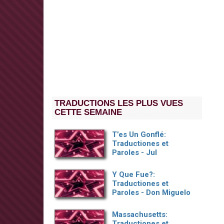
TRADUCTIONS LES PLUS VUES
CETTE SEMAINE
T’es Un Gonflé:
Traductiones et
Paroles - Jul
Y Que Fue?:
Traductiones et
Paroles - Don Miguelo
Massachusetts:
Traductiones et