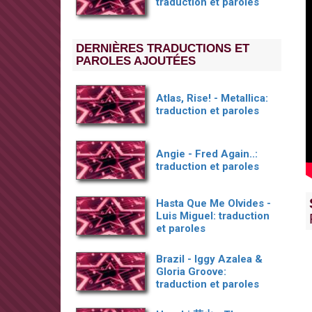
traduction et paroles
DERNIÈRES TRADUCTIONS ET
PAROLES AJOUTÉES
Atlas, Rise! - Metallica:
traduction et paroles
Angie - Fred Again..:
traduction et paroles
Hasta Que Me Olvides -
Luis Miguel: traduction
et paroles
Brazil - Iggy Azalea &
Gloria Groove:
traduction et paroles