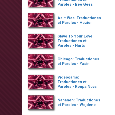
Paroles - Bee Gees
As It Was: Traductiones
et Paroles - Hozier
Slave To Your Love:
Traductiones et
Paroles - Hurts
Chicago: Traductiones
et Paroles - Yasin
Videogame:
Traductiones et
Paroles - Roupa Nova
Nananeh: Traductiones
et Paroles - Wejdene