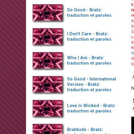
I
So Good - Bratz:
N
traduction et paroles
H
S
S
C
I Don't Care - Bratz:
L
traduction et paroles
S
R
W
Who I Am - Bratz:
G
traduction et paroles
S
So Good - International
Version - Bratz:
N
traduction et paroles
Love Is Wicked - Bratz:
traduction et paroles
Bratitude - Bratz: