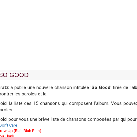
SO GOOD
ratz
a publié une nouvelle chanson intitulée '
So Good
' tirée de l'a
ontrer les paroles et la
oici la liste des 15 chansons qui composent l'album. Vous pouvez 
aroles.
oici pour vous une brève liste de chansons composées par qui pourr
 Don't Care
row Up (Blah Blah Blah)
ou Think