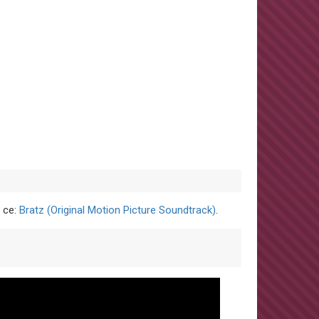
 ce:
Bratz (Original Motion Picture Soundtrack)
.