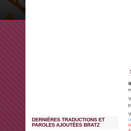
B
m
V
p
V
DERNIÈRES TRADUCTIONS ET
I
PAROLES AJOUTÉES BRATZ
G
Y