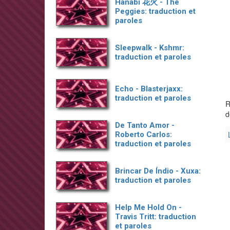
Hanabi 花火 - The
Peggies: traduction et
paroles
Sleepwalk - Kshmr:
traduction et paroles
Echo - Blasterjaxx:
traduction et paroles
R
d
De Tanto Amor -
Roberto Carlos:
traduction et paroles
Brincar De Índio - Xuxa:
traduction et paroles
Help Me Hold On -
Travis Tritt: traduction
et paroles