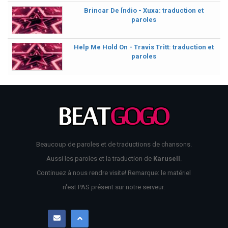
Brincar De Índio - Xuxa: traduction et
paroles
Help Me Hold On - Travis Tritt: traduction et
paroles
Beaucoup de paroles et de traductions de chansons.
Aussi les paroles et la traduction de
Karusell
.
Continuez à nous rendre visite! Remarque: le matériel
n'est PAS présent sur notre serveur.