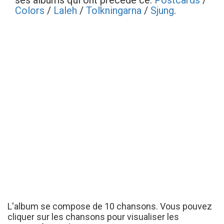
ses albums qui ont précédé ce:
Postcards
/
Colors
/
Laleh
/
Tolkningarna
/
Sjung
.
L'album se compose de 10 chansons. Vous pouvez
cliquer sur les chansons pour visualiser les